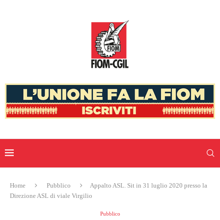
Home
Pubblico
Appalto ASL. Sit in 31 luglio 2020 presso la
Direzione ASL di viale Virgilio
Pubblico