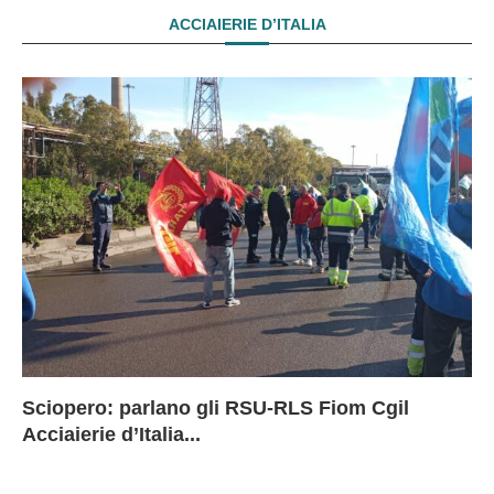
ACCIAIERIE D’ITALIA
Sciopero: parlano gli RSU-RLS Fiom Cgil
Sc
Ex
Ex
EX
Acciaierie d’Italia...
D
D
I