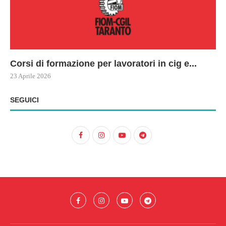
Corsi di formazione per lavoratori in cig e...
73
Le
ne
ma
23 Aprile 2026
22 
17 
SEGUICI