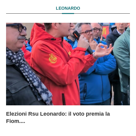
LEONARDO
Elezioni Rsu Leonardo: il voto premia la
Ri
Le
In
L
Fiom....
Ae
ca
Le
A