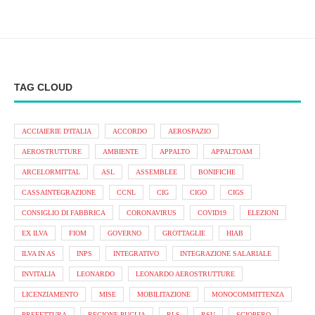
TAG CLOUD
ACCIAIERIE D'ITALIA
ACCORDO
AEROSPAZIO
AEROSTRUTTURE
AMBIENTE
APPALTO
APPALTOAM
ARCELORMITTAL
ASL
ASSEMBLEE
BONIFICHE
CASSAINTEGRAZIONE
CCNL
CIG
CIGO
CIGS
CONSIGLIO DI FABBRICA
CORONAVIRUS
COVID19
ELEZIONI
EX ILVA
FIOM
GOVERNO
GROTTAGLIE
HIAB
ILVA IN AS
INPS
INTEGRATIVO
INTEGRAZIONE SALARIALE
INVITALIA
LEONARDO
LEONARDO AEROSTRUTTURE
LICENZIAMENTO
MISE
MOBILITAZIONE
MONOCOMMITTENZA
PREFETTURA
REGIONE PUGLIA
RLS
RSU
SCIOPERO