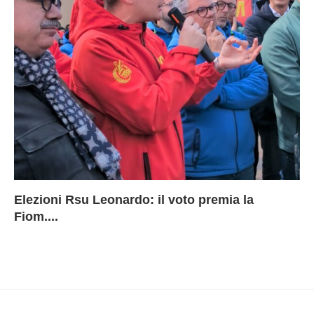
Elezioni Rsu Leonardo: il voto premia la
Ri
Le
In
L
Fiom....
Ae
ca
Le
A