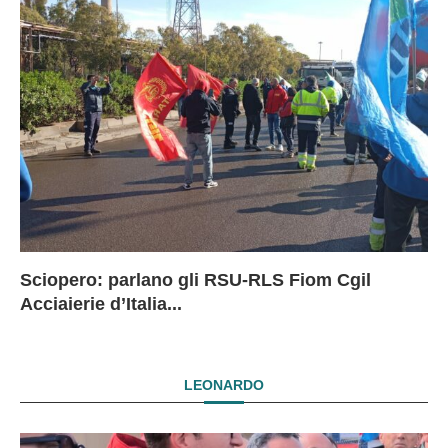
Sciopero: parlano gli RSU-RLS Fiom Cgil
Sc
Ex
Ex
EX
Acciaierie d’Italia...
D
D
I
LEONARDO