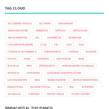
TAG CLOUD
ACCIAIERIE D'ITALIA
ACCORDO
AEROSPAZIO
AEROSTRUTTURE
AMBIENTE
APPALTO
APPALTOAM
ARCELORMITTAL
ASL
ASSEMBLEE
BONIFICHE
CASSAINTEGRAZIONE
CCNL
CIG
CIGO
CIGS
CONSIGLIO DI FABBRICA
CORONAVIRUS
COVID19
ELEZIONI
EX ILVA
FIOM
GOVERNO
GROTTAGLIE
HIAB
ILVA IN AS
INPS
INTEGRATIVO
INTEGRAZIONE SALARIALE
INVITALIA
LEONARDO
LEONARDO AEROSTRUTTURE
LICENZIAMENTO
MISE
MOBILITAZIONE
MONOCOMMITTENZA
PREFETTURA
REGIONE PUGLIA
RLS
RSU
SCIOPERO
SICUREZZA
UNITARIO
VESTAS ITALIA
VUOTO LAVORO
SINDACATO AL TUO FIANCO