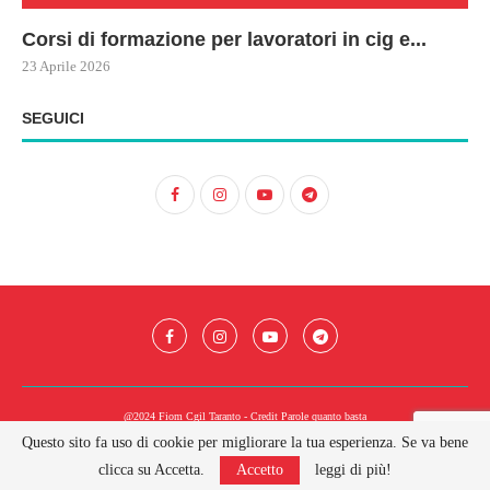
Corsi di formazione per lavoratori in cig e...
73
Le
ne
ma
23 Aprile 2026
22 
17 
SEGUICI
@2024 Fiom Cgil Taranto - Credit
Parole quanto basta
Questo sito fa uso di cookie per migliorare la tua esperienza. Se va bene
BACK TO TOP
clicca su Accetta.
Accetto
leggi di più!