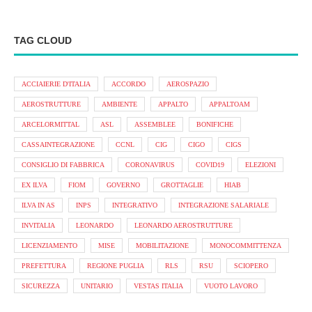
TAG CLOUD
ACCIAIERIE D'ITALIA
ACCORDO
AEROSPAZIO
AEROSTRUTTURE
AMBIENTE
APPALTO
APPALTOAM
ARCELORMITTAL
ASL
ASSEMBLEE
BONIFICHE
CASSAINTEGRAZIONE
CCNL
CIG
CIGO
CIGS
CONSIGLIO DI FABBRICA
CORONAVIRUS
COVID19
ELEZIONI
EX ILVA
FIOM
GOVERNO
GROTTAGLIE
HIAB
ILVA IN AS
INPS
INTEGRATIVO
INTEGRAZIONE SALARIALE
INVITALIA
LEONARDO
LEONARDO AEROSTRUTTURE
LICENZIAMENTO
MISE
MOBILITAZIONE
MONOCOMMITTENZA
PREFETTURA
REGIONE PUGLIA
RLS
RSU
SCIOPERO
SICUREZZA
UNITARIO
VESTAS ITALIA
VUOTO LAVORO