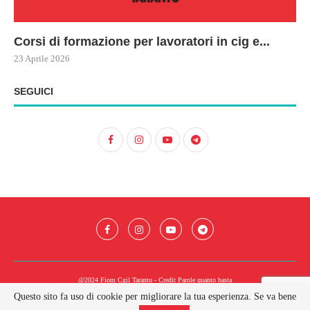
Corsi di formazione per lavoratori in cig e...
73
Le
ne
ma
23 Aprile 2026
22 
17 
SEGUICI
@2024 Fiom Cgil Taranto - Credit
Parole quanto basta
Questo sito fa uso di cookie per migliorare la tua esperienza. Se va bene