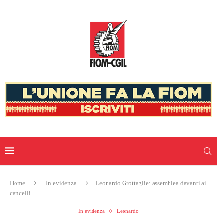
Home
In evidenza
Leonardo Grottaglie: assemblea davanti ai
cancelli
In evidenza
Leonardo