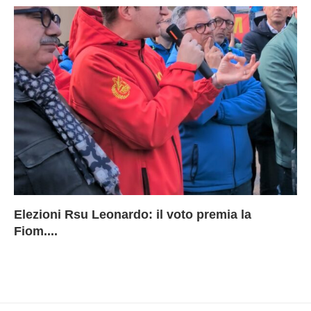
Elezioni Rsu Leonardo: il voto premia la
Ri
Le
In
L
Fiom....
Ae
ca
Le
A