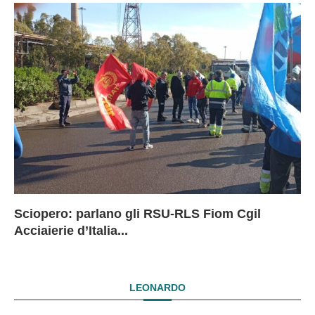
Sciopero: parlano gli RSU-RLS Fiom Cgil
Sc
Ex
Ex
EX
Acciaierie d’Italia...
D
D
I
LEONARDO