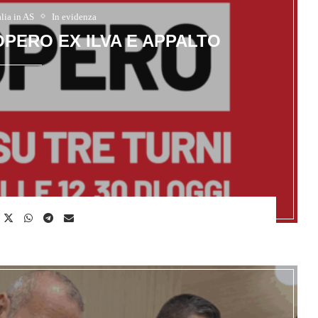
alia in AS
In evidenza
OPERO EX ILVA E APPALTO