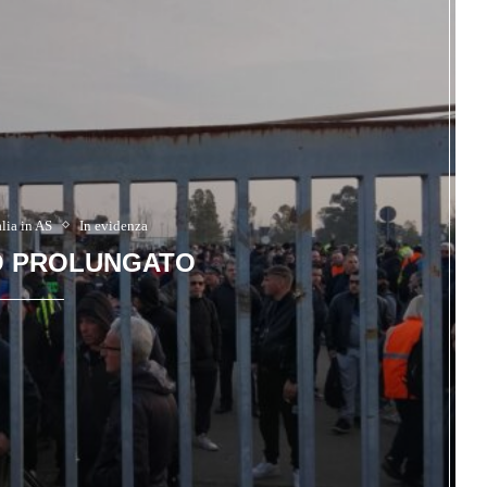
alia in AS
In evidenza
O PROLUNGATO