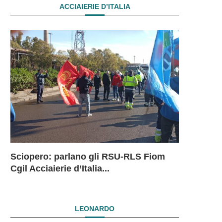
ACCIAIERIE D’ITALIA
Sciopero: parlano gli RSU-RLS Fiom
Sciopero L
Ex Ilva: 
Ex Ilva. R
EX ILVA.
Cgil Acciaierie d’Italia...
in...
mesi. Si...
President
DRAMMAT
SUBITO I
LEONARDO