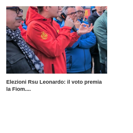
Elezioni Rsu Leonardo: il voto premia
Richiesta 
Leonardo 
Inammissib
LEONARD
la Fiom....
BU Aerostr
davanti ai
Sciopero 
DELLA B