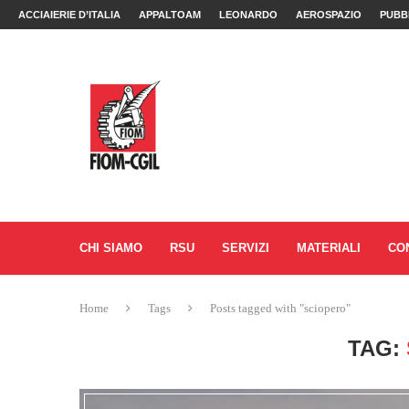
ACCIAIERIE D’ITALIA
APPALTOAM
LEONARDO
AEROSPAZIO
PUBB
CHI SIAMO
RSU
SERVIZI
MATERIALI
CO
Home
Tags
Posts tagged with "sciopero"
TAG: