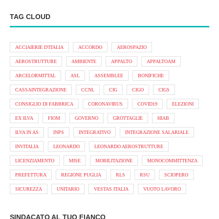
TAG CLOUD
ACCIAIERIE D'ITALIA
ACCORDO
AEROSPAZIO
AEROSTRUTTURE
AMBIENTE
APPALTO
APPALTOAM
ARCELORMITTAL
ASL
ASSEMBLEE
BONIFICHE
CASSAINTEGRAZIONE
CCNL
CIG
CIGO
CIGS
CONSIGLIO DI FABBRICA
CORONAVIRUS
COVID19
ELEZIONI
EX ILVA
FIOM
GOVERNO
GROTTAGLIE
HIAB
ILVA IN AS
INPS
INTEGRATIVO
INTEGRAZIONE SALARIALE
INVITALIA
LEONARDO
LEONARDO AEROSTRUTTURE
LICENZIAMENTO
MISE
MOBILITAZIONE
MONOCOMMITTENZA
PREFETTURA
REGIONE PUGLIA
RLS
RSU
SCIOPERO
SICUREZZA
UNITARIO
VESTAS ITALIA
VUOTO LAVORO
SINDACATO AL TUO FIANCO