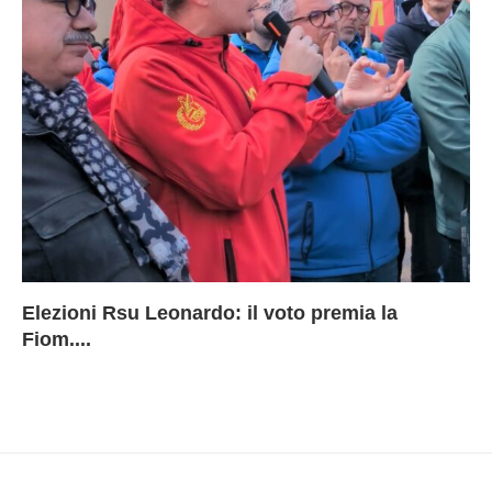
Elezioni Rsu Leonardo: il voto premia la
Ri
Le
In
L
Fiom....
Ae
ca
Le
A