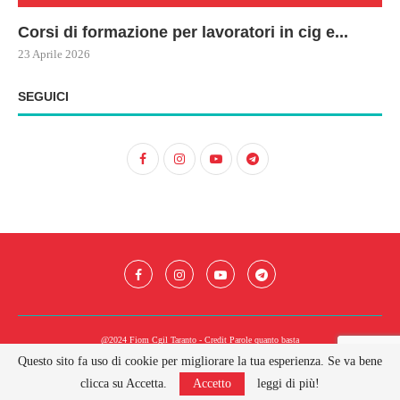
Corsi di formazione per lavoratori in cig e...
73
Le
ne
ma
23 Aprile 2026
22 
17 
SEGUICI
@2024 Fiom Cgil Taranto - Credit
Parole quanto basta
Questo sito fa uso di cookie per migliorare la tua esperienza. Se va bene
BACK TO TOP
clicca su Accetta.
Accetto
leggi di più!