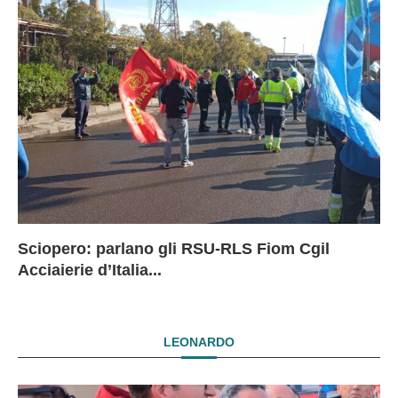
Sciopero: parlano gli RSU-RLS Fiom Cgil
Sc
Ex
Ex
EX
Acciaierie d’Italia...
D
D
I
LEONARDO