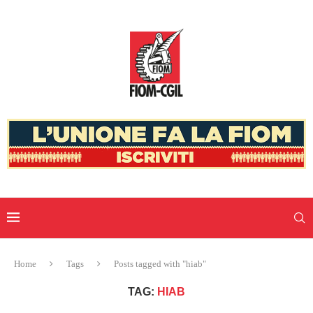
Home
Tags
Posts tagged with "hiab"
TAG:
HIAB