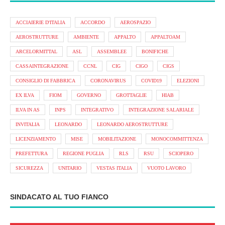
ACCIAIERIE D'ITALIA
ACCORDO
AEROSPAZIO
AEROSTRUTTURE
AMBIENTE
APPALTO
APPALTOAM
ARCELORMITTAL
ASL
ASSEMBLEE
BONIFICHE
CASSAINTEGRAZIONE
CCNL
CIG
CIGO
CIGS
CONSIGLIO DI FABBRICA
CORONAVIRUS
COVID19
ELEZIONI
EX ILVA
FIOM
GOVERNO
GROTTAGLIE
HIAB
ILVA IN AS
INPS
INTEGRATIVO
INTEGRAZIONE SALARIALE
INVITALIA
LEONARDO
LEONARDO AEROSTRUTTURE
LICENZIAMENTO
MISE
MOBILITAZIONE
MONOCOMMITTENZA
PREFETTURA
REGIONE PUGLIA
RLS
RSU
SCIOPERO
SICUREZZA
UNITARIO
VESTAS ITALIA
VUOTO LAVORO
SINDACATO AL TUO FIANCO