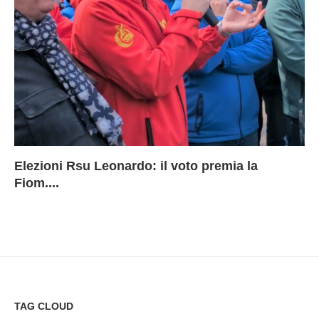
Elezioni Rsu Leonardo: il voto premia la
Ri
Le
In
L
Fiom....
Ae
ca
Le
A
TAG CLOUD