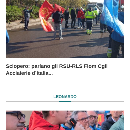
Sciopero: parlano gli RSU-RLS Fiom Cgil
Sc
Ex
Ex
EX
Acciaierie d’Italia...
D
D
I
LEONARDO