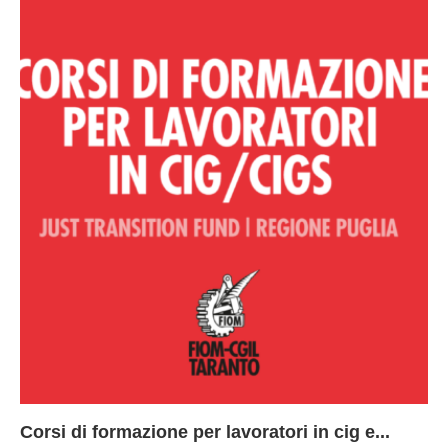
Corsi di formazione per lavoratori in cig e...
73
Le