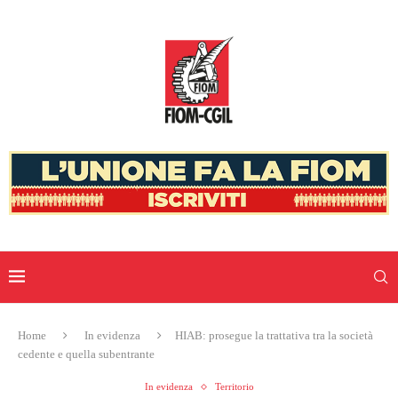
Home
In evidenza
HIAB: prosegue la trattativa tra la società
cedente e quella subentrante
In evidenza
Territorio