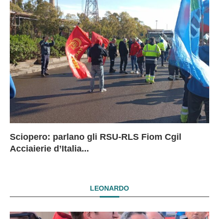
Sciopero: parlano gli RSU-RLS Fiom Cgil
Sc
Ex
Ex
EX
Acciaierie d’Italia...
D
D
I
LEONARDO