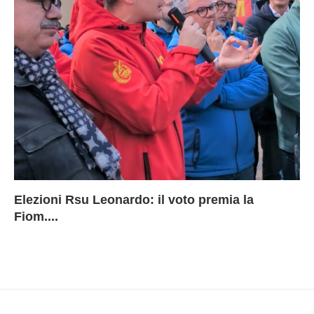
Elezioni Rsu Leonardo: il voto premia la
Ri
Le
In
L
Fiom....
Ae
ca
Le
A