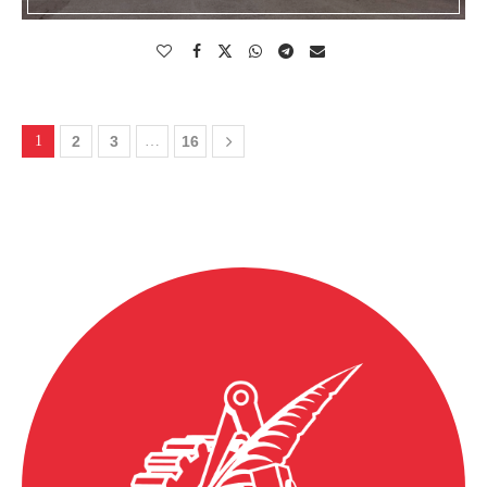
1
2
3
…
16