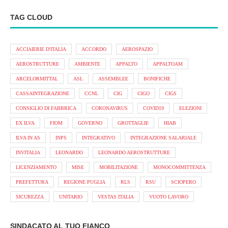
TAG CLOUD
ACCIAIERIE D'ITALIA
ACCORDO
AEROSPAZIO
AEROSTRUTTURE
AMBIENTE
APPALTO
APPALTOAM
ARCELORMITTAL
ASL
ASSEMBLEE
BONIFICHE
CASSAINTEGRAZIONE
CCNL
CIG
CIGO
CIGS
CONSIGLIO DI FABBRICA
CORONAVIRUS
COVID19
ELEZIONI
EX ILVA
FIOM
GOVERNO
GROTTAGLIE
HIAB
ILVA IN AS
INPS
INTEGRATIVO
INTEGRAZIONE SALARIALE
INVITALIA
LEONARDO
LEONARDO AEROSTRUTTURE
LICENZIAMENTO
MISE
MOBILITAZIONE
MONOCOMMITTENZA
PREFETTURA
REGIONE PUGLIA
RLS
RSU
SCIOPERO
SICUREZZA
UNITARIO
VESTAS ITALIA
VUOTO LAVORO
SINDACATO AL TUO FIANCO