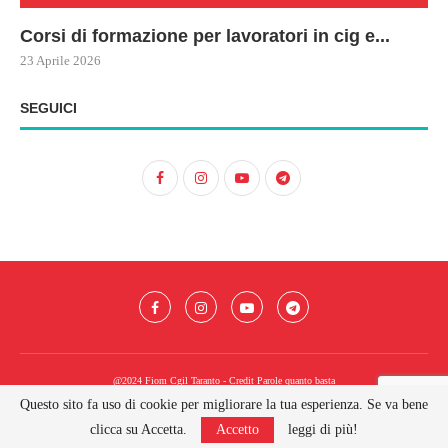
Corsi di formazione per lavoratori in cig e...
73
Le
ne
ma
23 Aprile 2026
22 
17 
SEGUICI
@2024 Fiom Cgil Taranto - Credit
Parole quanto basta
Questo sito fa uso di cookie per migliorare la tua esperienza. Se va bene
BACK TO TOP
clicca su Accetta.
Accetto
leggi di più!