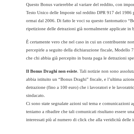
Questo Bonus varierebbe al variare del reddito, con importi
Testo Unico delle Imposte sul reddito DPR 917 del 1986 pe
ormai dal 2006. Di fatto le voci su questo fantomatico “B
ripetizione delle detrazioni già normalmente applicate in 
È certamente vero che nel caso in cui un contribuente non 
percepirle a seguito della dichiarazione fiscale, Modello
che chi abbia già percepito in busta paga le detrazioni spe
Il Bonus Draghi non esiste
. Tali notizie non sono assolu
abbia istituito un “Bonus Draghi” fiscale, e l’ultima azion
detrazione (fino a 100 euro) che i lavoratori e le lavoratri
sindacato.
Ci sono state segnalate azioni sul tema e comunicazioni agli
teniamo a ribadire che tali comunicati risultano essere una
interessati più al numero di click che alla veridicità dell