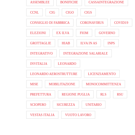
ASSEMBLEE
BONIFICHE
CASSAINTEGRAZIONE
CCNL
CIG
CIGO
CIGS
CONSIGLIO DI FABBRICA
CORONAVIRUS
COVID19
ELEZIONI
EX ILVA
FIOM
GOVERNO
GROTTAGLIE
HIAB
ILVA IN AS
INPS
INTEGRATIVO
INTEGRAZIONE SALARIALE
INVITALIA
LEONARDO
LEONARDO AEROSTRUTTURE
LICENZIAMENTO
MISE
MOBILITAZIONE
MONOCOMMITTENZA
PREFETTURA
REGIONE PUGLIA
RLS
RSU
SCIOPERO
SICUREZZA
UNITARIO
VESTAS ITALIA
VUOTO LAVORO