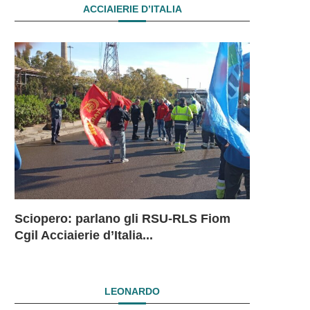
ACCIAIERIE D’ITALIA
Sciopero: parlano gli RSU-RLS Fiom
Sciopero L
Ex Ilva: 
Ex Ilva. R
EX ILVA.
Cgil Acciaierie d’Italia...
in...
mesi. Si...
President
DRAMMAT
SUBITO I
LEONARDO