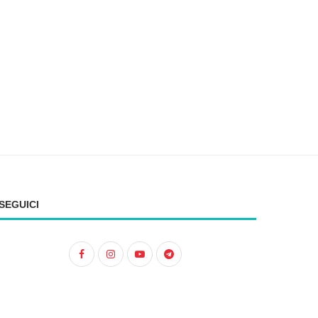
POCHI MESI. SI...
AL PRESIDENTE DEC
15 Giugno 2026
3 Giugno 2026
SEGUICI