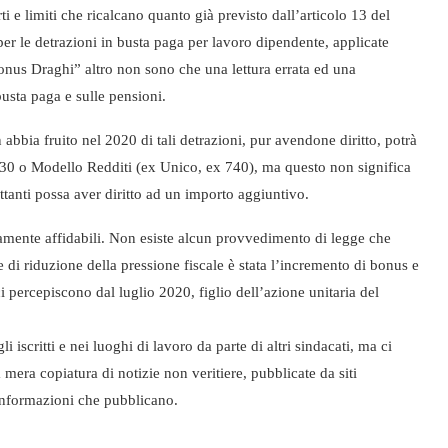
 e limiti che ricalcano quanto già previsto dall’articolo 13 del
r le detrazioni in busta paga per lavoro dipendente, applicate
onus Draghi” altro non sono che una lettura errata ed una
busta paga e sulle pensioni.
abbia fruito nel 2020 di tali detrazioni, pur avendone diritto, potrà
 730 o Modello Redditi (ex Unico, ex 740), ma questo non significa
ttanti possa aver diritto ad un importo aggiuntivo.
tamente affidabili. Non esiste alcun provvedimento di legge che
e di riduzione della pressione fiscale è stata l’incremento di bonus e
ci percepiscono dal luglio 2020, figlio dell’azione unitaria del
 iscritti e nei luoghi di lavoro da parte di altri sindacati, ma ci
 mera copiatura di notizie non veritiere, pubblicate da siti
e informazioni che pubblicano.