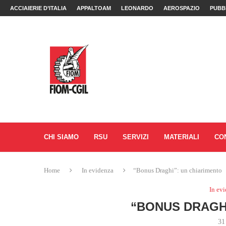
ACCIAIERIE D’ITALIA
APPALTOAM
LEONARDO
AEROSPAZIO
PUBB
CHI SIAMO
RSU
SERVIZI
MATERIALI
CO
Home
In evidenza
“Bonus Draghi”: un chiarimento
In ev
“BONUS DRAGHI
31