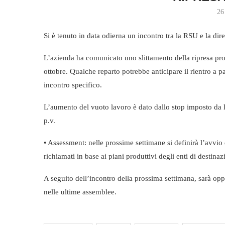
26
Si è tenuto in data odierna un incontro tra la RSU e la dire
L’azienda ha comunicato uno slittamento della ripresa prod
ottobre. Qualche reparto potrebbe anticipare il rientro a p
incontro specifico.
L’aumento del vuoto lavoro è dato dallo stop imposto da Boe
p.v.
• Assessment: nelle prossime settimane si definirà l’avvio 
richiamati in base ai piani produttivi degli enti di destinaz
A seguito dell’incontro della prossima settimana, sarà opp
nelle ultime assemblee.