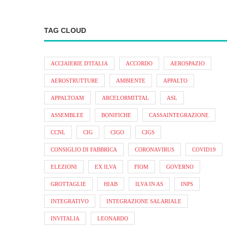
TAG CLOUD
ACCIAIERIE D'ITALIA
ACCORDO
AEROSPAZIO
AEROSTRUTTURE
AMBIENTE
APPALTO
APPALTOAM
ARCELORMITTAL
ASL
ASSEMBLEE
BONIFICHE
CASSAINTEGRAZIONE
CCNL
CIG
CIGO
CIGS
CONSIGLIO DI FABBRICA
CORONAVIRUS
COVID19
ELEZIONI
EX ILVA
FIOM
GOVERNO
GROTTAGLIE
HIAB
ILVA IN AS
INPS
INTEGRATIVO
INTEGRAZIONE SALARIALE
INVITALIA
LEONARDO