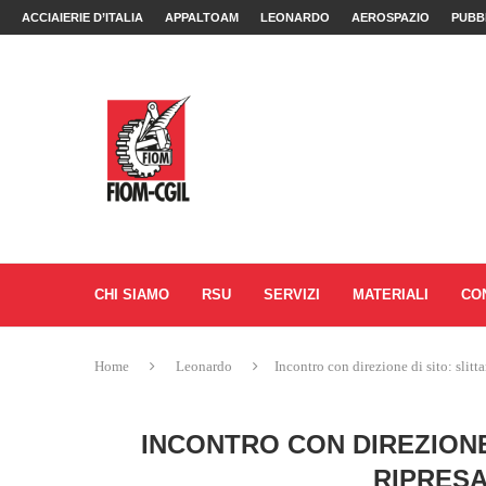
ACCIAIERIE D’ITALIA
APPALTOAM
LEONARDO
AEROSPAZIO
PUBB
CHI SIAMO
RSU
SERVIZI
MATERIALI
CO
Home
Leonardo
Incontro con direzione di sito: slitt
INCONTRO CON DIREZIONE
RIPRESA