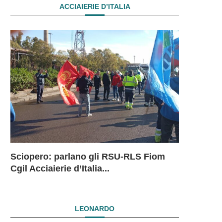
ACCIAIERIE D’ITALIA
Sciopero: parlano gli RSU-RLS Fiom
Sciopero L
Ex Ilva: 
Ex Ilva. R
EX ILVA.
Cgil Acciaierie d’Italia...
in...
mesi. Si...
President
DRAMMAT
SUBITO I
LEONARDO