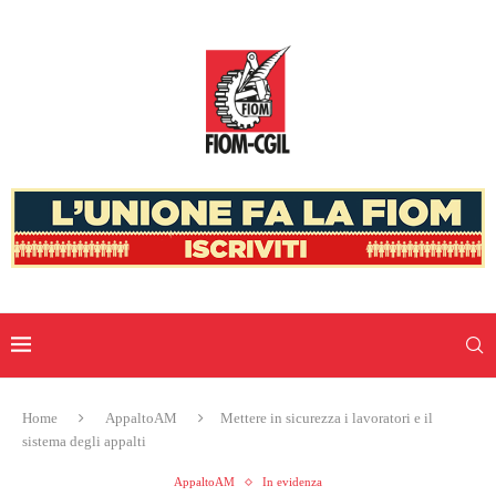
Home
AppaltoAM
Mettere in sicurezza i lavoratori e il
sistema degli appalti
AppaltoAM
In evidenza