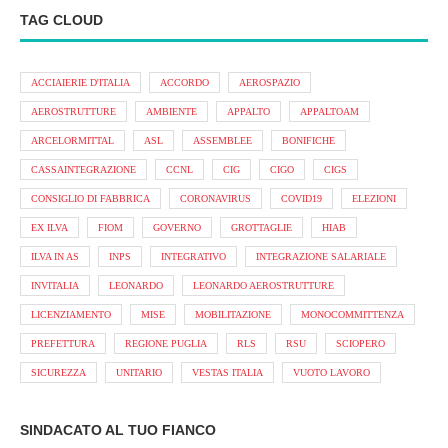
TAG CLOUD
ACCIAIERIE D'ITALIA
ACCORDO
AEROSPAZIO
AEROSTRUTTURE
AMBIENTE
APPALTO
APPALTOAM
ARCELORMITTAL
ASL
ASSEMBLEE
BONIFICHE
CASSAINTEGRAZIONE
CCNL
CIG
CIGO
CIGS
CONSIGLIO DI FABBRICA
CORONAVIRUS
COVID19
ELEZIONI
EX ILVA
FIOM
GOVERNO
GROTTAGLIE
HIAB
ILVA IN AS
INPS
INTEGRATIVO
INTEGRAZIONE SALARIALE
INVITALIA
LEONARDO
LEONARDO AEROSTRUTTURE
LICENZIAMENTO
MISE
MOBILITAZIONE
MONOCOMMITTENZA
PREFETTURA
REGIONE PUGLIA
RLS
RSU
SCIOPERO
SICUREZZA
UNITARIO
VESTAS ITALIA
VUOTO LAVORO
SINDACATO AL TUO FIANCO