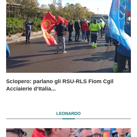
Sciopero: parlano gli RSU-RLS Fiom Cgil
Sc
Ex
Ex
EX
Acciaierie d’Italia...
D
D
I
LEONARDO