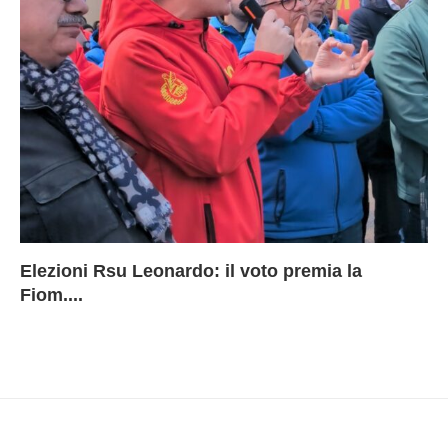
Elezioni Rsu Leonardo: il voto premia la
Ri
Le
In
L
Fiom....
Ae
ca
Le
A