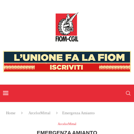
Home
ArcelorMittal
Emergenza Amianto
ArcelorMittal
EMERGENZA AMIANTO