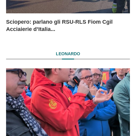
Sciopero: parlano gli RSU-RLS Fiom Cgil
Sc
Ex
Ex
EX
Acciaierie d’Italia...
D
D
I
LEONARDO