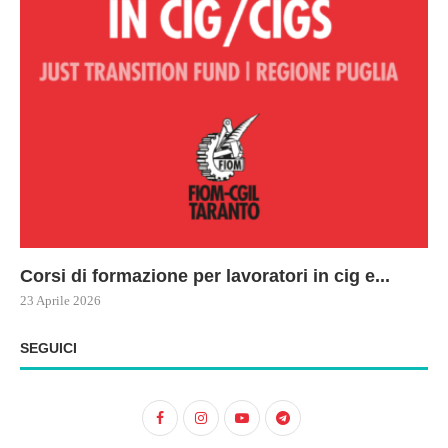
Corsi di formazione per lavoratori in cig e...
73
Le
ne
ma
23 Aprile 2026
22 
17 
SEGUICI