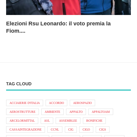
Elezioni Rsu Leonardo: il voto premia la
Ri
Le
In
L
Fiom....
Ae
ca
Le
A
TAG CLOUD
ACCIAIERIE D'ITALIA
ACCORDO
AEROSPAZIO
AEROSTRUTTURE
AMBIENTE
APPALTO
APPALTOAM
ARCELORMITTAL
ASL
ASSEMBLEE
BONIFICHE
CASSAINTEGRAZIONE
CCNL
CIG
CIGO
CIGS