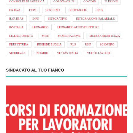
CONSIGLIO DI FABBRICA
CORONAVIRUS
COVID19
ELEZIONI
EX ILVA
FIOM
GOVERNO
GROTTAGLIE
HIAB
ILVA IN AS
INPS
INTEGRATIVO
INTEGRAZIONE SALARIALE
INVITALIA
LEONARDO
LEONARDO AEROSTRUTTURE
LICENZIAMENTO
MISE
MOBILITAZIONE
MONOCOMMITTENZA
PREFETTURA
REGIONE PUGLIA
RLS
RSU
SCIOPERO
SICUREZZA
UNITARIO
VESTAS ITALIA
VUOTO LAVORO
SINDACATO AL TUO FIANCO