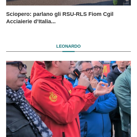
Sciopero: parlano gli RSU-RLS Fiom Cgil
Sc
Ex
Ex
EX
Acciaierie d’Italia...
D
D
I
LEONARDO