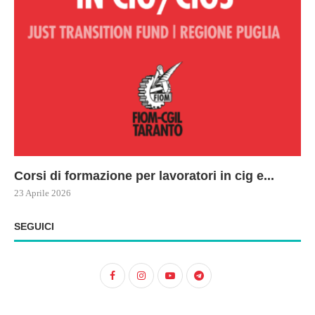
Corsi di formazione per lavoratori in cig e...
73
Le
ne
ma
23 Aprile 2026
22 
17 
SEGUICI