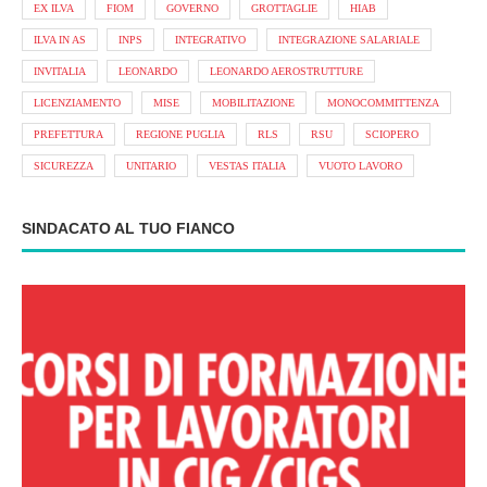
EX ILVA
FIOM
GOVERNO
GROTTAGLIE
HIAB
ILVA IN AS
INPS
INTEGRATIVO
INTEGRAZIONE SALARIALE
INVITALIA
LEONARDO
LEONARDO AEROSTRUTTURE
LICENZIAMENTO
MISE
MOBILITAZIONE
MONOCOMMITTENZA
PREFETTURA
REGIONE PUGLIA
RLS
RSU
SCIOPERO
SICUREZZA
UNITARIO
VESTAS ITALIA
VUOTO LAVORO
SINDACATO AL TUO FIANCO