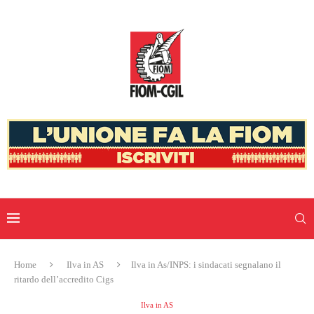
Home
Ilva in AS
Ilva in As/INPS: i sindacati segnalano il
ritardo dell’accredito Cigs
Ilva in AS