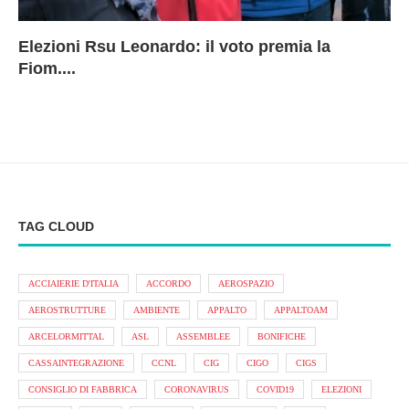
Elezioni Rsu Leonardo: il voto premia la
Ri
Le
In
L
Fiom....
Ae
ca
Le
A
TAG CLOUD
ACCIAIERIE D'ITALIA
ACCORDO
AEROSPAZIO
AEROSTRUTTURE
AMBIENTE
APPALTO
APPALTOAM
ARCELORMITTAL
ASL
ASSEMBLEE
BONIFICHE
CASSAINTEGRAZIONE
CCNL
CIG
CIGO
CIGS
CONSIGLIO DI FABBRICA
CORONAVIRUS
COVID19
ELEZIONI