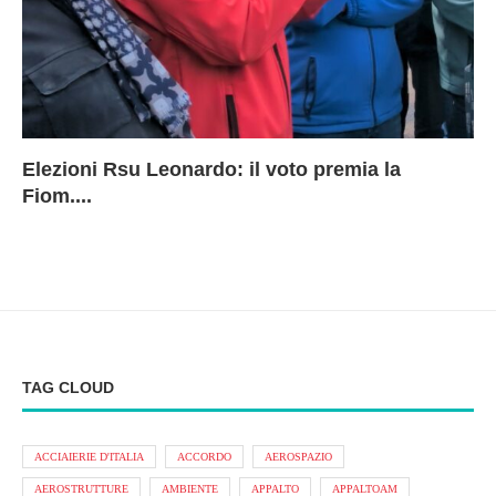
Elezioni Rsu Leonardo: il voto premia la
Ri
Le
In
L
Fiom....
Ae
ca
Le
A
TAG CLOUD
ACCIAIERIE D'ITALIA
ACCORDO
AEROSPAZIO
AEROSTRUTTURE
AMBIENTE
APPALTO
APPALTOAM