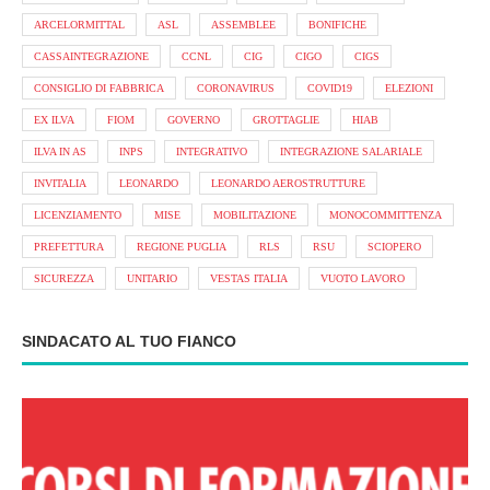
ARCELORMITTAL
ASL
ASSEMBLEE
BONIFICHE
CASSAINTEGRAZIONE
CCNL
CIG
CIGO
CIGS
CONSIGLIO DI FABBRICA
CORONAVIRUS
COVID19
ELEZIONI
EX ILVA
FIOM
GOVERNO
GROTTAGLIE
HIAB
ILVA IN AS
INPS
INTEGRATIVO
INTEGRAZIONE SALARIALE
INVITALIA
LEONARDO
LEONARDO AEROSTRUTTURE
LICENZIAMENTO
MISE
MOBILITAZIONE
MONOCOMMITTENZA
PREFETTURA
REGIONE PUGLIA
RLS
RSU
SCIOPERO
SICUREZZA
UNITARIO
VESTAS ITALIA
VUOTO LAVORO
SINDACATO AL TUO FIANCO