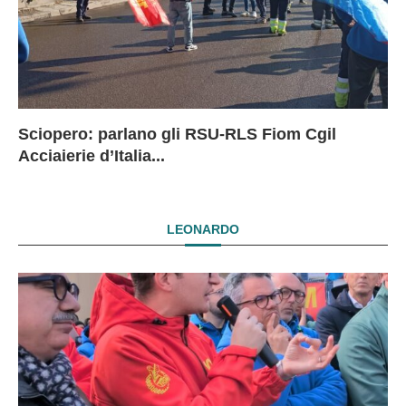
Sciopero: parlano gli RSU-RLS Fiom Cgil
Sc
Ex
Ex
EX
Acciaierie d’Italia...
D
D
I
LEONARDO