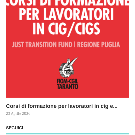
Corsi di formazione per lavoratori in cig e...
73
Le
ne
ma
23 Aprile 2026
22 
17 
SEGUICI