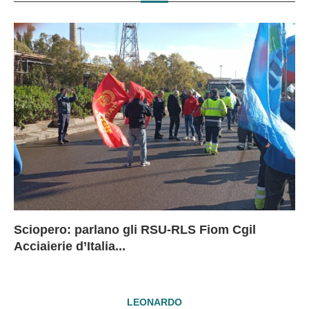
Sciopero: parlano gli RSU-RLS Fiom Cgil
Sc
Ex
Ex
EX
Acciaierie d’Italia...
D
D
I
LEONARDO