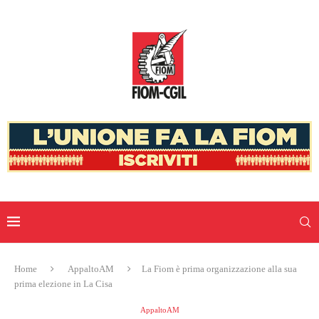
Home
AppaltoAM
La Fiom è prima organizzazione alla sua
prima elezione in La Cisa
AppaltoAM