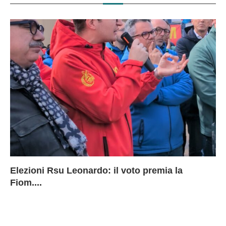
Elezioni Rsu Leonardo: il voto premia la
Ri
Le
In
L
Fiom....
Ae
ca
Le
A