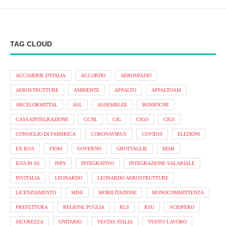
TAG CLOUD
ACCIAIERIE D'ITALIA
ACCORDO
AEROSPAZIO
AEROSTRUTTURE
AMBIENTE
APPALTO
APPALTOAM
ARCELORMITTAL
ASL
ASSEMBLEE
BONIFICHE
CASSAINTEGRAZIONE
CCNL
CIG
CIGO
CIGS
CONSIGLIO DI FABBRICA
CORONAVIRUS
COVID19
ELEZIONI
EX ILVA
FIOM
GOVERNO
GROTTAGLIE
HIAB
ILVA IN AS
INPS
INTEGRATIVO
INTEGRAZIONE SALARIALE
INVITALIA
LEONARDO
LEONARDO AEROSTRUTTURE
LICENZIAMENTO
MISE
MOBILITAZIONE
MONOCOMMITTENZA
PREFETTURA
REGIONE PUGLIA
RLS
RSU
SCIOPERO
SICUREZZA
UNITARIO
VESTAS ITALIA
VUOTO LAVORO