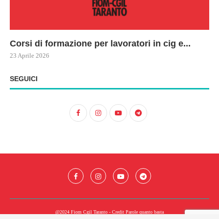
Corsi di formazione per lavoratori in cig e...
73
Le
ne
ma
23 Aprile 2026
22 
17 
SEGUICI
@2024 Fiom Cgil Taranto - Credit
Parole quanto basta