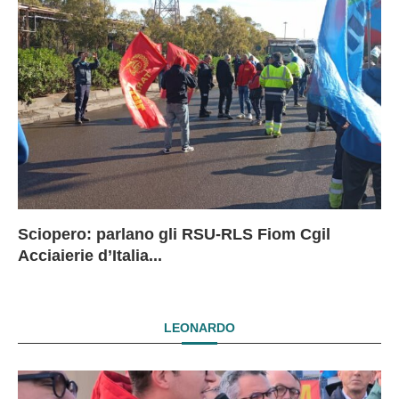
Sciopero: parlano gli RSU-RLS Fiom Cgil
Sc
Ex
Ex
EX
Acciaierie d’Italia...
D
D
I
LEONARDO