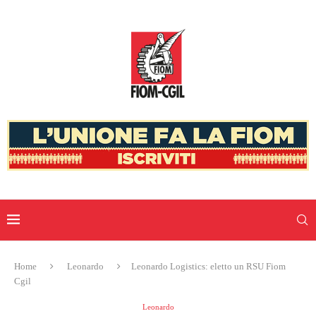
Home
Leonardo
Leonardo Logistics: eletto un RSU Fiom
Cgil
Leonardo