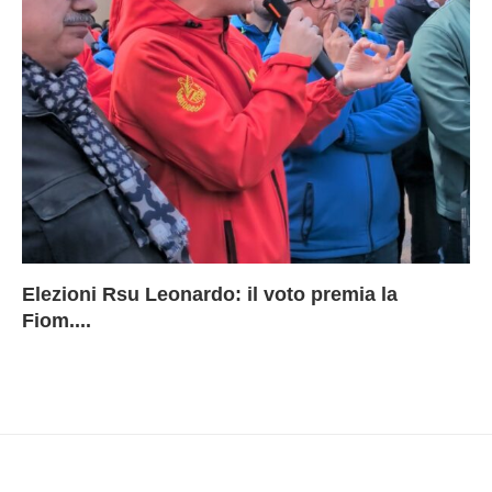
Elezioni Rsu Leonardo: il voto premia la
Ri
Le
In
L
Fiom....
Ae
ca
Le
A