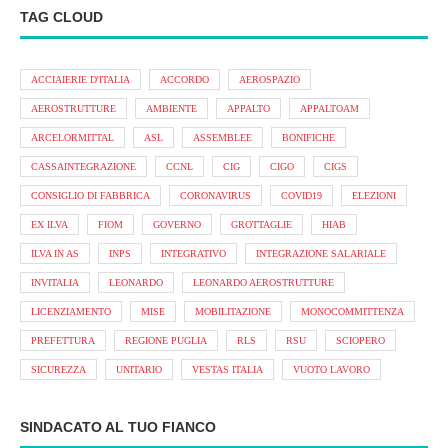
TAG CLOUD
ACCIAIERIE D'ITALIA
ACCORDO
AEROSPAZIO
AEROSTRUTTURE
AMBIENTE
APPALTO
APPALTOAM
ARCELORMITTAL
ASL
ASSEMBLEE
BONIFICHE
CASSAINTEGRAZIONE
CCNL
CIG
CIGO
CIGS
CONSIGLIO DI FABBRICA
CORONAVIRUS
COVID19
ELEZIONI
EX ILVA
FIOM
GOVERNO
GROTTAGLIE
HIAB
ILVA IN AS
INPS
INTEGRATIVO
INTEGRAZIONE SALARIALE
INVITALIA
LEONARDO
LEONARDO AEROSTRUTTURE
LICENZIAMENTO
MISE
MOBILITAZIONE
MONOCOMMITTENZA
PREFETTURA
REGIONE PUGLIA
RLS
RSU
SCIOPERO
SICUREZZA
UNITARIO
VESTAS ITALIA
VUOTO LAVORO
SINDACATO AL TUO FIANCO