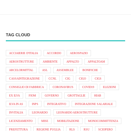
TAG CLOUD
ACCIAIERIE D'ITALIA
ACCORDO
AEROSPAZIO
AEROSTRUTTURE
AMBIENTE
APPALTO
APPALTOAM
ARCELORMITTAL
ASL
ASSEMBLEE
BONIFICHE
CASSAINTEGRAZIONE
CCNL
CIG
CIGO
CIGS
CONSIGLIO DI FABBRICA
CORONAVIRUS
COVID19
ELEZIONI
EX ILVA
FIOM
GOVERNO
GROTTAGLIE
HIAB
ILVA IN AS
INPS
INTEGRATIVO
INTEGRAZIONE SALARIALE
INVITALIA
LEONARDO
LEONARDO AEROSTRUTTURE
LICENZIAMENTO
MISE
MOBILITAZIONE
MONOCOMMITTENZA
PREFETTURA
REGIONE PUGLIA
RLS
RSU
SCIOPERO