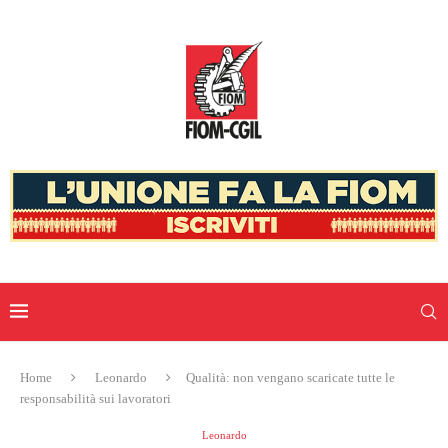
Home
Leonardo
Qualità: non vengano scaricate tutte le
responsabilità sui lavoratori
Leonardo