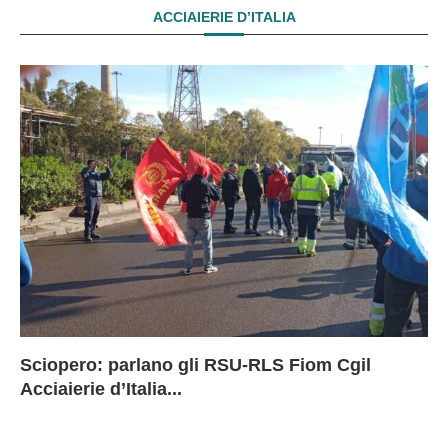
ACCIAIERIE D’ITALIA
Sciopero: parlano gli RSU-RLS Fiom Cgil
Sc
Ex
Ex
EX
Acciaierie d’Italia...
D
D
I