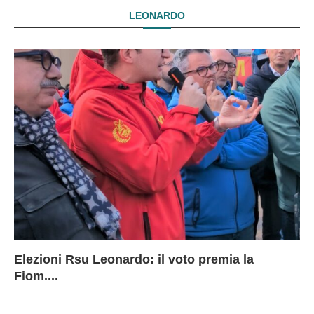
LEONARDO
Elezioni Rsu Leonardo: il voto premia la
Ri
Le
In
L
Fiom....
Ae
ca
Le
A