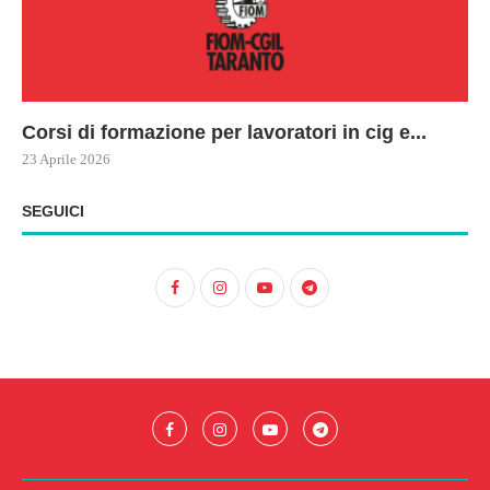
Corsi di formazione per lavoratori in cig e...
73
Le
ne
ma
23 Aprile 2026
22 
17 
SEGUICI