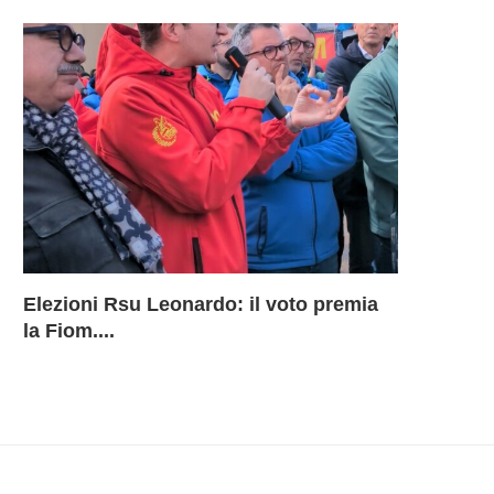
Elezioni Rsu Leonardo: il voto premia
Richiesta 
Leonardo 
Inammissib
LEONARD
la Fiom....
BU Aerostr
davanti ai
Sciopero 
DELLA B