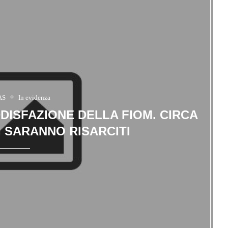
 AS
In evidenza
DISFAZIONE DELLA FIOM. CIRCA
I SARANNO RISARCITI