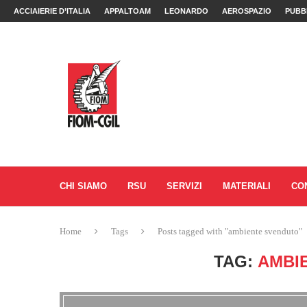
ACCIAIERIE D’ITALIA
APPALTOAM
LEONARDO
AEROSPAZIO
PUBB
CHI SIAMO
RSU
SERVIZI
MATERIALI
CO
Home
Tags
Posts tagged with "ambiente svenduto"
TAG:
AMBI