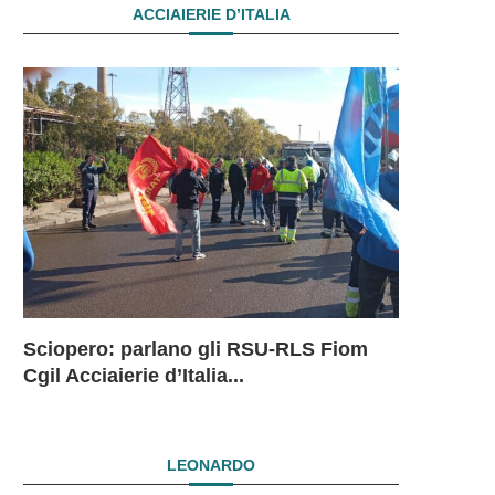
ACCIAIERIE D’ITALIA
Sciopero: parlano gli RSU-RLS Fiom
Sciopero L
Ex Ilva: 
Ex Ilva. R
EX ILVA.
Cgil Acciaierie d’Italia...
in...
mesi. Si...
President
DRAMMAT
SUBITO I
LEONARDO