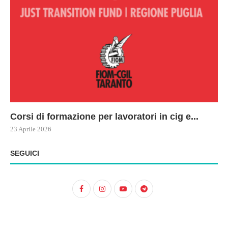
Corsi di formazione per lavoratori in cig e...
73
Le
ne
ma
23 Aprile 2026
22 
17 
SEGUICI