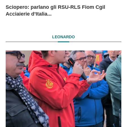
Sciopero: parlano gli RSU-RLS Fiom Cgil
Sc
Ex
Ex
EX
Acciaierie d’Italia...
D
D
I
LEONARDO