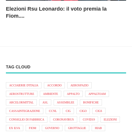
Elezioni Rsu Leonardo: il voto premia la
Ri
Le
In
L
Fiom....
Ae
ca
Le
A
TAG CLOUD
ACCIAIERIE D'ITALIA
ACCORDO
AEROSPAZIO
AEROSTRUTTURE
AMBIENTE
APPALTO
APPALTOAM
ARCELORMITTAL
ASL
ASSEMBLEE
BONIFICHE
CASSAINTEGRAZIONE
CCNL
CIG
CIGO
CIGS
CONSIGLIO DI FABBRICA
CORONAVIRUS
COVID19
ELEZIONI
EX ILVA
FIOM
GOVERNO
GROTTAGLIE
HIAB