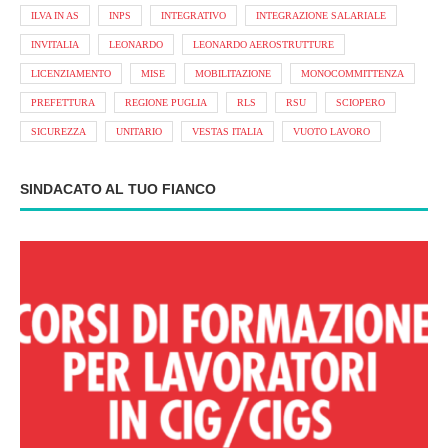
ILVA IN AS
INPS
INTEGRATIVO
INTEGRAZIONE SALARIALE
INVITALIA
LEONARDO
LEONARDO AEROSTRUTTURE
LICENZIAMENTO
MISE
MOBILITAZIONE
MONOCOMMITTENZA
PREFETTURA
REGIONE PUGLIA
RLS
RSU
SCIOPERO
SICUREZZA
UNITARIO
VESTAS ITALIA
VUOTO LAVORO
SINDACATO AL TUO FIANCO