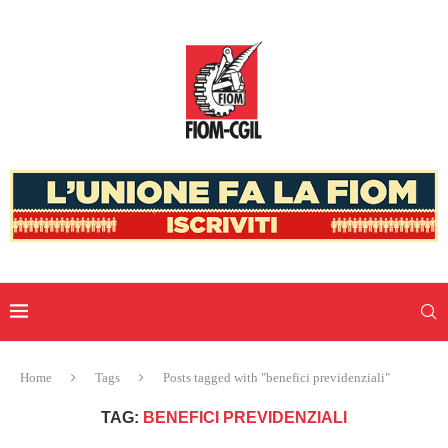
Home
Tags
Posts tagged with "benefici previdenziali"
TAG:
BENEFICI PREVIDENZIALI