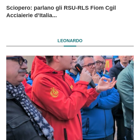
Sciopero: parlano gli RSU-RLS Fiom Cgil
Sc
Ex
Ex
EX
Acciaierie d’Italia...
D
D
I
LEONARDO