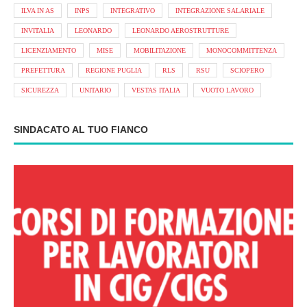
ILVA IN AS
INPS
INTEGRATIVO
INTEGRAZIONE SALARIALE
INVITALIA
LEONARDO
LEONARDO AEROSTRUTTURE
LICENZIAMENTO
MISE
MOBILITAZIONE
MONOCOMMITTENZA
PREFETTURA
REGIONE PUGLIA
RLS
RSU
SCIOPERO
SICUREZZA
UNITARIO
VESTAS ITALIA
VUOTO LAVORO
SINDACATO AL TUO FIANCO