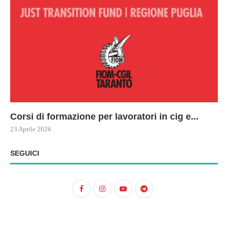
Corsi di formazione per lavoratori in cig e...
73
Le
ne
ma
23 Aprile 2026
22 
17 
SEGUICI