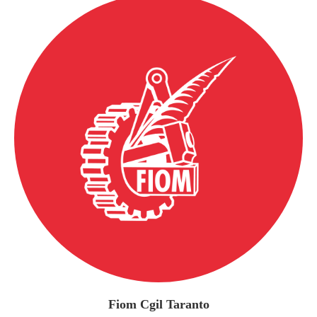
Fiom Cgil Taranto