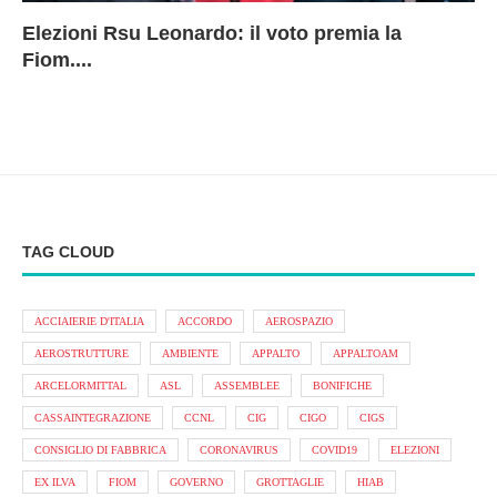
Elezioni Rsu Leonardo: il voto premia la
Ri
Le
In
L
Fiom....
Ae
ca
Le
A
TAG CLOUD
ACCIAIERIE D'ITALIA
ACCORDO
AEROSPAZIO
AEROSTRUTTURE
AMBIENTE
APPALTO
APPALTOAM
ARCELORMITTAL
ASL
ASSEMBLEE
BONIFICHE
CASSAINTEGRAZIONE
CCNL
CIG
CIGO
CIGS
CONSIGLIO DI FABBRICA
CORONAVIRUS
COVID19
ELEZIONI
EX ILVA
FIOM
GOVERNO
GROTTAGLIE
HIAB