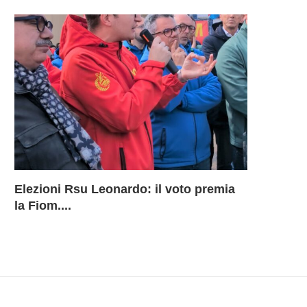
Elezioni Rsu Leonardo: il voto premia
Richiesta 
Leonardo 
Inammissib
LEONARD
la Fiom....
BU Aerostr
davanti ai
Sciopero 
DELLA B