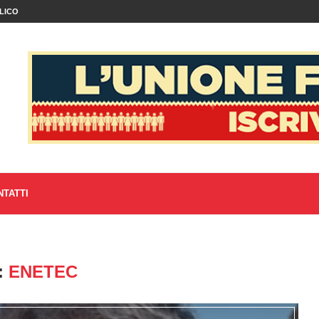
LICO
NTATTI
:
ENETEC