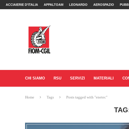
ACCIAIERIE D’ITALIA
APPALTOAM
LEONARDO
AEROSPAZIO
PUBB
CHI SIAMO
RSU
SERVIZI
MATERIALI
CO
Home
Tags
Posts tagged with "enetec"
TAG