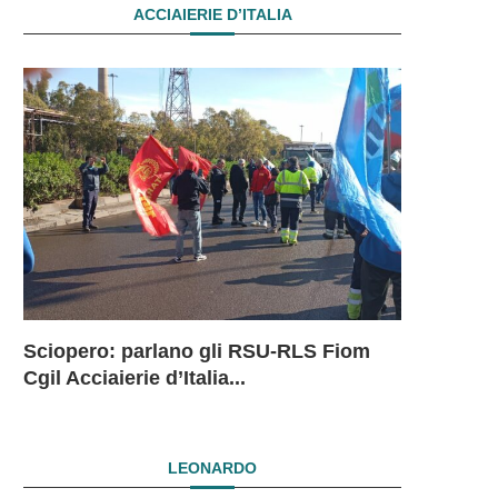
ACCIAIERIE D’ITALIA
Sciopero: parlano gli RSU-RLS Fiom
Sciopero L
Ex Ilva: 
Ex Ilva. R
EX ILVA.
Cgil Acciaierie d’Italia...
in...
mesi. Si...
President
DRAMMAT
SUBITO I
LEONARDO