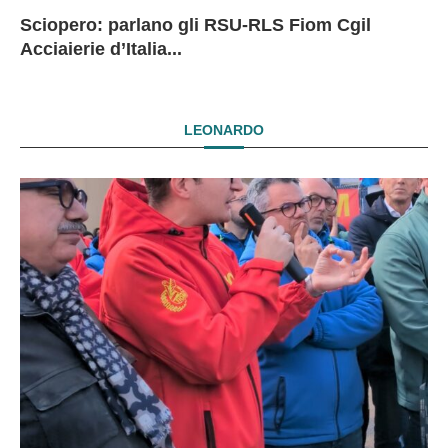
Sciopero: parlano gli RSU-RLS Fiom Cgil
Sc
Ex
Ex
EX
Acciaierie d’Italia...
D
D
I
LEONARDO