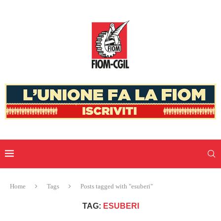
Home
Tags
Posts tagged with "esuberi"
TAG:
ESUBERI