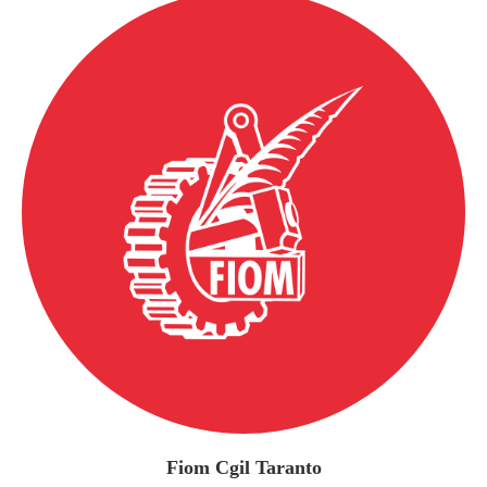
Fiom Cgil Taranto