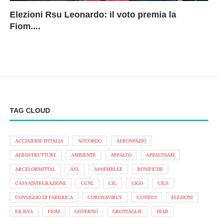
Elezioni Rsu Leonardo: il voto premia la
Ri
Le
In
L
Fiom....
Ae
ca
Le
A
TAG CLOUD
ACCIAIERIE D'ITALIA
ACCORDO
AEROSPAZIO
AEROSTRUTTURE
AMBIENTE
APPALTO
APPALTOAM
ARCELORMITTAL
ASL
ASSEMBLEE
BONIFICHE
CASSAINTEGRAZIONE
CCNL
CIG
CIGO
CIGS
CONSIGLIO DI FABBRICA
CORONAVIRUS
COVID19
ELEZIONI
EX ILVA
FIOM
GOVERNO
GROTTAGLIE
HIAB