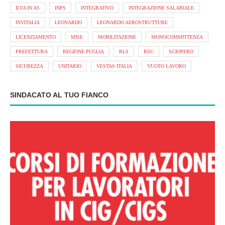
ILVA IN AS
INPS
INTEGRATIVO
INTEGRAZIONE SALARIALE
INVITALIA
LEONARDO
LEONARDO AEROSTRUTTURE
LICENZIAMENTO
MISE
MOBILITAZIONE
MONOCOMMITTENZA
PREFETTURA
REGIONE PUGLIA
RLS
RSU
SCIOPERO
SICUREZZA
UNITARIO
VESTAS ITALIA
VUOTO LAVORO
SINDACATO AL TUO FIANCO