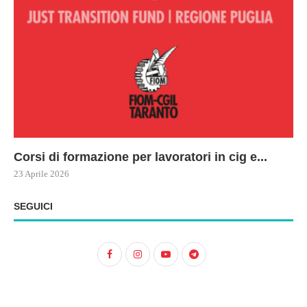
Corsi di formazione per lavoratori in cig e...
73
Le
ne
ma
23 Aprile 2026
22 
17 
SEGUICI