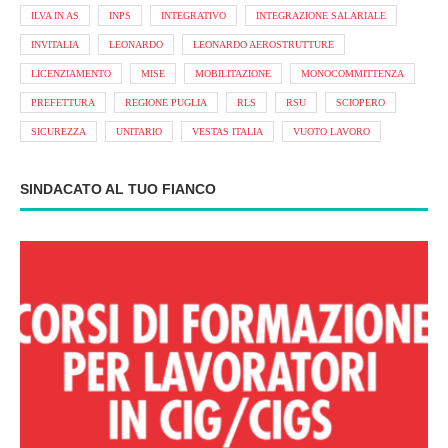
ILVA IN AS
INPS
INTEGRATIVO
INTEGRAZIONE SALARIALE
INVITALIA
LEONARDO
LEONARDO AEROSTRUTTURE
LICENZIAMENTO
MISE
MOBILITAZIONE
MONOCOMMITTENZA
PREFETTURA
REGIONE PUGLIA
RLS
RSU
SCIOPERO
SICUREZZA
UNITARIO
VESTAS ITALIA
VUOTO LAVORO
SINDACATO AL TUO FIANCO