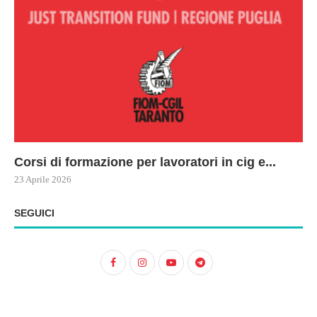
Corsi di formazione per lavoratori in cig e...
73
Le
ne
ma
23 Aprile 2026
22 
17 
SEGUICI