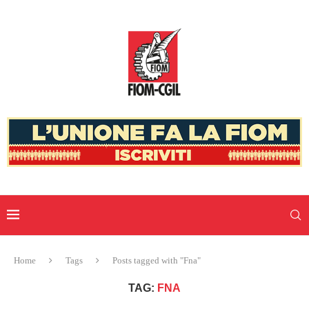
Home
Tags
Posts tagged with "Fna"
TAG:
FNA