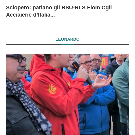
Sciopero: parlano gli RSU-RLS Fiom Cgil
Sc
Ex
Ex
EX
Acciaierie d’Italia...
D
D
I
LEONARDO