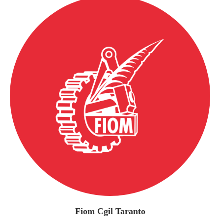
Fiom Cgil Taranto