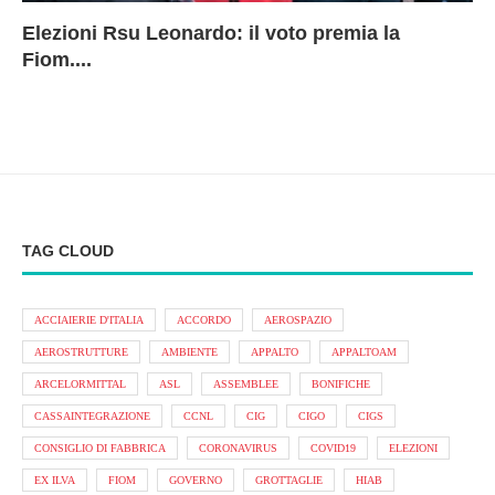
Elezioni Rsu Leonardo: il voto premia la
Ri
Le
In
L
Fiom....
Ae
ca
Le
A
TAG CLOUD
ACCIAIERIE D'ITALIA
ACCORDO
AEROSPAZIO
AEROSTRUTTURE
AMBIENTE
APPALTO
APPALTOAM
ARCELORMITTAL
ASL
ASSEMBLEE
BONIFICHE
CASSAINTEGRAZIONE
CCNL
CIG
CIGO
CIGS
CONSIGLIO DI FABBRICA
CORONAVIRUS
COVID19
ELEZIONI
EX ILVA
FIOM
GOVERNO
GROTTAGLIE
HIAB