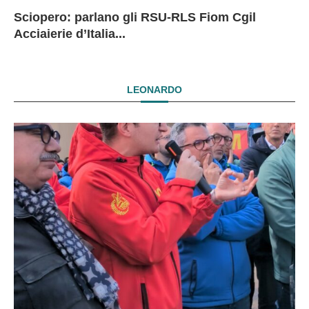
Sciopero: parlano gli RSU-RLS Fiom Cgil
Sc
Ex
Ex
EX
Acciaierie d’Italia...
D
D
I
LEONARDO