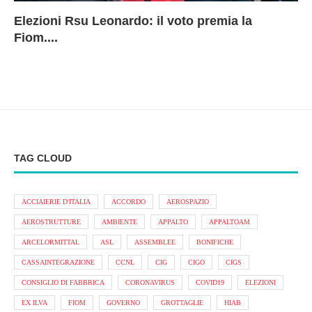
Elezioni Rsu Leonardo: il voto premia la
Ri
Le
In
L
Fiom....
Ae
ca
Le
A
TAG CLOUD
ACCIAIERIE D'ITALIA
ACCORDO
AEROSPAZIO
AEROSTRUTTURE
AMBIENTE
APPALTO
APPALTOAM
ARCELORMITTAL
ASL
ASSEMBLEE
BONIFICHE
CASSAINTEGRAZIONE
CCNL
CIG
CIGO
CIGS
CONSIGLIO DI FABBRICA
CORONAVIRUS
COVID19
ELEZIONI
EX ILVA
FIOM
GOVERNO
GROTTAGLIE
HIAB