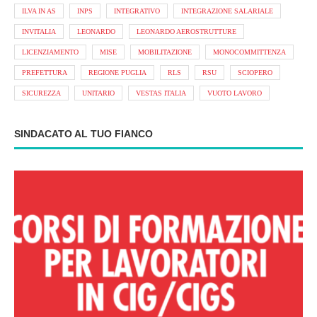
ILVA IN AS
INPS
INTEGRATIVO
INTEGRAZIONE SALARIALE
INVITALIA
LEONARDO
LEONARDO AEROSTRUTTURE
LICENZIAMENTO
MISE
MOBILITAZIONE
MONOCOMMITTENZA
PREFETTURA
REGIONE PUGLIA
RLS
RSU
SCIOPERO
SICUREZZA
UNITARIO
VESTAS ITALIA
VUOTO LAVORO
SINDACATO AL TUO FIANCO