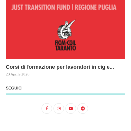
Corsi di formazione per lavoratori in cig e...
73
Le
ne
ma
23 Aprile 2026
22 
17 
SEGUICI