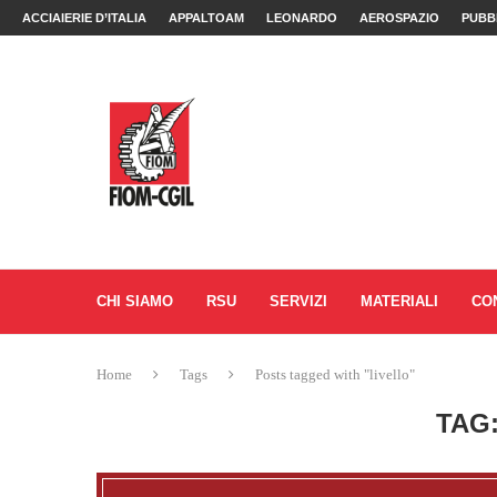
ACCIAIERIE D’ITALIA
APPALTOAM
LEONARDO
AEROSPAZIO
PUBB
CHI SIAMO
RSU
SERVIZI
MATERIALI
CO
Home
Tags
Posts tagged with "livello"
TAG