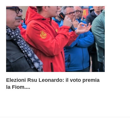
Elezioni Rsu Leonardo: il voto premia
Richiesta 
Leonardo 
Inammissib
LEONARD
la Fiom....
BU Aerostr
davanti ai
Sciopero 
DELLA B