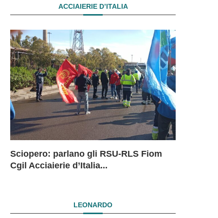
ACCIAIERIE D’ITALIA
Sciopero: parlano gli RSU-RLS Fiom
Sciopero L
Ex Ilva: 
Ex Ilva. R
EX ILVA.
Cgil Acciaierie d’Italia...
in...
mesi. Si...
President
DRAMMAT
SUBITO I
LEONARDO