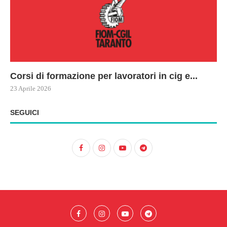
Corsi di formazione per lavoratori in cig e...
73
Le
ne
ma
23 Aprile 2026
22 
17 
SEGUICI