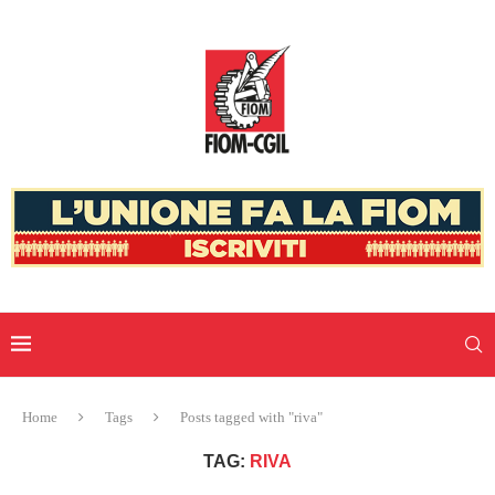
Home
Tags
Posts tagged with "riva"
TAG:
RIVA