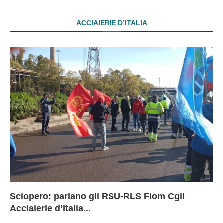
ACCIAIERIE D’ITALIA
Sciopero: parlano gli RSU-RLS Fiom Cgil
Sc
Ex
Ex
EX
Acciaierie d’Italia...
D
D
I