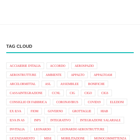
TAG CLOUD
ACCIAIERIE D'ITALIA
ACCORDO
AEROSPAZIO
AEROSTRUTTURE
AMBIENTE
APPALTO
APPALTOAM
ARCELORMITTAL
ASL
ASSEMBLEE
BONIFICHE
CASSAINTEGRAZIONE
CCNL
CIG
CIGO
CIGS
CONSIGLIO DI FABBRICA
CORONAVIRUS
COVID19
ELEZIONI
EX ILVA
FIOM
GOVERNO
GROTTAGLIE
HIAB
ILVA IN AS
INPS
INTEGRATIVO
INTEGRAZIONE SALARIALE
INVITALIA
LEONARDO
LEONARDO AEROSTRUTTURE
LICENZIAMENTO
MISE
MOBILITAZIONE
MONOCOMMITTENZA