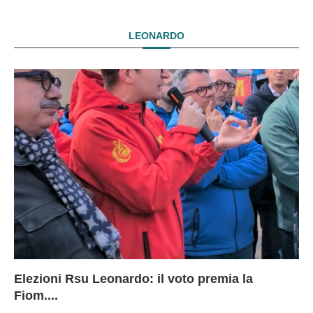
LEONARDO
Elezioni Rsu Leonardo: il voto premia la
Ri
Le
In
L
Fiom....
Ae
ca
Le
A