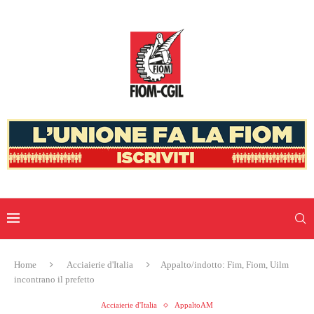
Home
Acciaierie d'Italia
Appalto/indotto: Fim, Fiom, Uilm
incontrano il prefetto
Acciaierie d'Italia
AppaltoAM