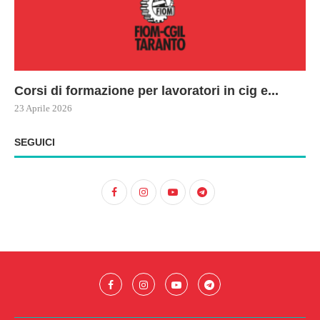
Corsi di formazione per lavoratori in cig e...
73
Le
ne
ma
23 Aprile 2026
22 
17 
SEGUICI