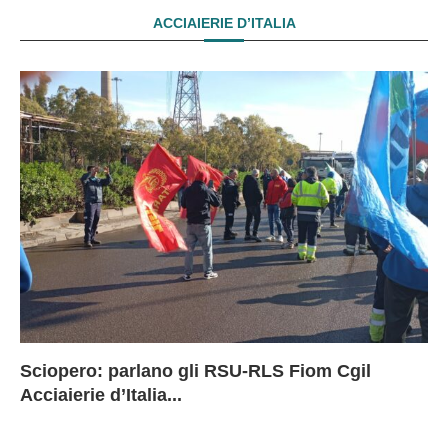
ACCIAIERIE D’ITALIA
Sciopero: parlano gli RSU-RLS Fiom Cgil
Sc
Ex
Ex
EX
Acciaierie d’Italia...
D
D
I