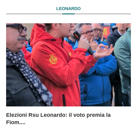
LEONARDO
Elezioni Rsu Leonardo: il voto premia la
Ri
Le
In
L
Fiom....
Ae
ca
Le
A