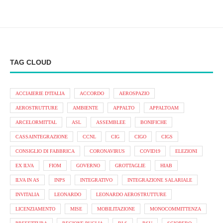
TAG CLOUD
ACCIAIERIE D'ITALIA
ACCORDO
AEROSPAZIO
AEROSTRUTTURE
AMBIENTE
APPALTO
APPALTOAM
ARCELORMITTAL
ASL
ASSEMBLEE
BONIFICHE
CASSAINTEGRAZIONE
CCNL
CIG
CIGO
CIGS
CONSIGLIO DI FABBRICA
CORONAVIRUS
COVID19
ELEZIONI
EX ILVA
FIOM
GOVERNO
GROTTAGLIE
HIAB
ILVA IN AS
INPS
INTEGRATIVO
INTEGRAZIONE SALARIALE
INVITALIA
LEONARDO
LEONARDO AEROSTRUTTURE
LICENZIAMENTO
MISE
MOBILITAZIONE
MONOCOMMITTENZA