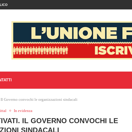
LICO
NTATTI
 Il Governo convochi le organizzazioni sindacali
ttal
In evidenza
TIVATI. IL GOVERNO CONVOCHI LE
ZIONI SINDACALI