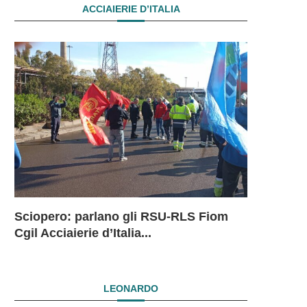
ACCIAIERIE D’ITALIA
Sciopero: parlano gli RSU-RLS Fiom
Sciopero L
Ex Ilva: 
Ex Ilva. R
EX ILVA.
Cgil Acciaierie d’Italia...
in...
mesi. Si...
President
DRAMMAT
SUBITO I
LEONARDO