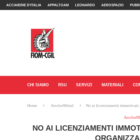
ACCIAIERIE D’ITALIA
APPALTOAM
LEONARDO
AEROSPAZIO
PUBB
CHI SIAMO
RSU
SERVIZI
MATERIALI
CO
Home
ArcelorMittal
No ai licenziamenti immotivati.
ArcelorMi
NO AI LICENZIAMENTI IMMO
ORGANIZZA