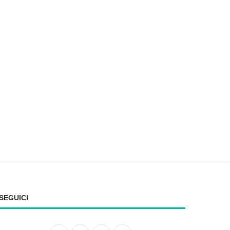
EX ILVA: AUTONOMIA ANCORA PER
EX ILVA. RICHIESTA DI I
POCHI MESI. SI...
AL PRESIDENTE DEC
15 Giugno 2026
3 Giugno 2026
SEGUICI