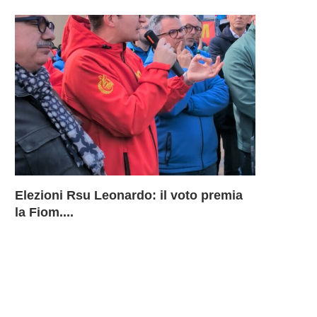
Elezioni Rsu Leonardo: il voto premia
Richiesta 
Leonardo 
Inammissib
LEONARD
la Fiom....
BU Aerostr
davanti ai
Sciopero 
DELLA B