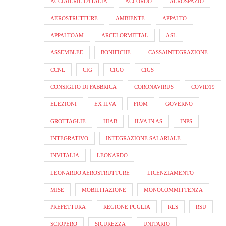
ACCIAIERIE D'ITALIA
ACCORDO
AEROSPAZIO
AEROSTRUTTURE
AMBIENTE
APPALTO
APPALTOAM
ARCELORMITTAL
ASL
ASSEMBLEE
BONIFICHE
CASSAINTEGRAZIONE
CCNL
CIG
CIGO
CIGS
CONSIGLIO DI FABBRICA
CORONAVIRUS
COVID19
ELEZIONI
EX ILVA
FIOM
GOVERNO
GROTTAGLIE
HIAB
ILVA IN AS
INPS
INTEGRATIVO
INTEGRAZIONE SALARIALE
INVITALIA
LEONARDO
LEONARDO AEROSTRUTTURE
LICENZIAMENTO
MISE
MOBILITAZIONE
MONOCOMMITTENZA
PREFETTURA
REGIONE PUGLIA
RLS
RSU
SCIOPERO
SICUREZZA
UNITARIO