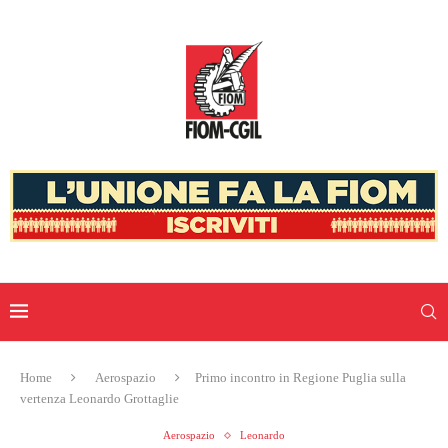
Home
Aerospazio
Primo incontro in Regione Puglia sulla
vertenza Leonardo Grottaglie
Aerospazio
Leonardo