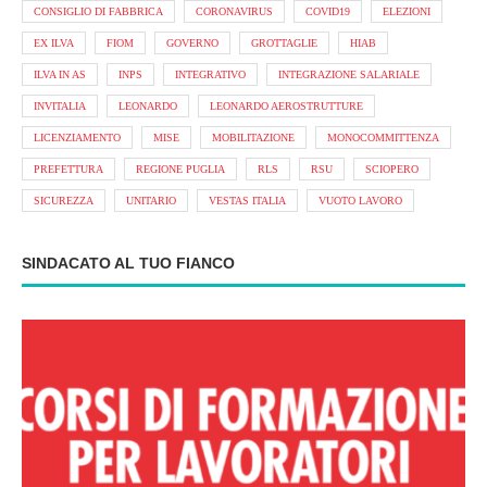
CONSIGLIO DI FABBRICA
CORONAVIRUS
COVID19
ELEZIONI
EX ILVA
FIOM
GOVERNO
GROTTAGLIE
HIAB
ILVA IN AS
INPS
INTEGRATIVO
INTEGRAZIONE SALARIALE
INVITALIA
LEONARDO
LEONARDO AEROSTRUTTURE
LICENZIAMENTO
MISE
MOBILITAZIONE
MONOCOMMITTENZA
PREFETTURA
REGIONE PUGLIA
RLS
RSU
SCIOPERO
SICUREZZA
UNITARIO
VESTAS ITALIA
VUOTO LAVORO
SINDACATO AL TUO FIANCO