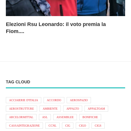
Elezioni Rsu Leonardo: il voto premia la
Ri
Le
In
L
Fiom....
Ae
ca
Le
A
TAG CLOUD
ACCIAIERIE D'ITALIA
ACCORDO
AEROSPAZIO
AEROSTRUTTURE
AMBIENTE
APPALTO
APPALTOAM
ARCELORMITTAL
ASL
ASSEMBLEE
BONIFICHE
CASSAINTEGRAZIONE
CCNL
CIG
CIGO
CIGS