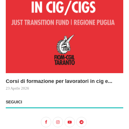
Corsi di formazione per lavoratori in cig e...
73
Le
ne
ma
23 Aprile 2026
22 
17 
SEGUICI