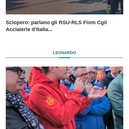
Sciopero: parlano gli RSU-RLS Fiom Cgil
Sc
Ex
Ex
EX
Acciaierie d’Italia...
D
D
I
LEONARDO