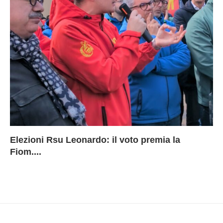
Elezioni Rsu Leonardo: il voto premia la
Ri
Le
In
L
Fiom....
Ae
ca
Le
A