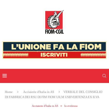
Home
Acciaierie d'Italia in AS
VERBALE DEL CONSIGLIO
DI FABBRICA DEI RSU DI FIM FIOM UILM USBVERTENZA EX ILVA
Acciaierie d'Italia in AS
In evidenza