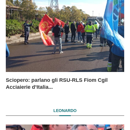
Sciopero: parlano gli RSU-RLS Fiom Cgil
Sc
Ex
Ex
EX
Acciaierie d’Italia...
D
D
I
LEONARDO