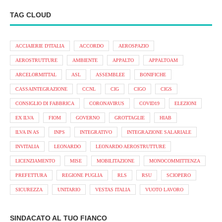
TAG CLOUD
ACCIAIERIE D'ITALIA
ACCORDO
AEROSPAZIO
AEROSTRUTTURE
AMBIENTE
APPALTO
APPALTOAM
ARCELORMITTAL
ASL
ASSEMBLEE
BONIFICHE
CASSAINTEGRAZIONE
CCNL
CIG
CIGO
CIGS
CONSIGLIO DI FABBRICA
CORONAVIRUS
COVID19
ELEZIONI
EX ILVA
FIOM
GOVERNO
GROTTAGLIE
HIAB
ILVA IN AS
INPS
INTEGRATIVO
INTEGRAZIONE SALARIALE
INVITALIA
LEONARDO
LEONARDO AEROSTRUTTURE
LICENZIAMENTO
MISE
MOBILITAZIONE
MONOCOMMITTENZA
PREFETTURA
REGIONE PUGLIA
RLS
RSU
SCIOPERO
SICUREZZA
UNITARIO
VESTAS ITALIA
VUOTO LAVORO
SINDACATO AL TUO FIANCO