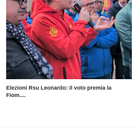
Elezioni Rsu Leonardo: il voto premia la
Ri
Le
In
L
Fiom....
Ae
ca
Le
A