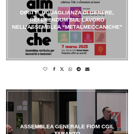
DIRITTI, UGUAGLIANZA DI GENERE,
REFERENDUM SUL LAVORO
NELL’ASSEMBLEA “METALMECCANICHE”
ASSEMBLEA GENERALE FIOM CGIL
TARANTO