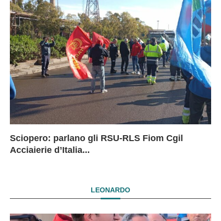
Sciopero: parlano gli RSU-RLS Fiom Cgil
Sc
Ex
Ex
EX
Acciaierie d’Italia...
D
D
I
LEONARDO