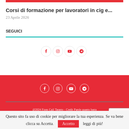
Corsi di formazione per lavoratori in cig e...
73
Le
ne
ma
23 Aprile 2026
22 
17 
SEGUICI
@2024 Fiom Cgil Taranto - Credit
Parole quanto basta
Questo sito fa uso di cookie per migliorare la tua esperienza. Se va bene
BACK TO TOP
clicca su Accetta.
Accetto
leggi di più!