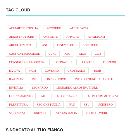
TAG CLOUD
ACCIAIERIE D'ITALIA
ACCORDO
AEROSPAZIO
AEROSTRUTTURE
AMBIENTE
APPALTO
APPALTOAM
ARCELORMITTAL
ASL
ASSEMBLEE
BONIFICHE
CASSAINTEGRAZIONE
CCNL
CIG
CIGO
CIGS
CONSIGLIO DI FABBRICA
CORONAVIRUS
COVID19
ELEZIONI
EX ILVA
FIOM
GOVERNO
GROTTAGLIE
HIAB
ILVA IN AS
INPS
INTEGRATIVO
INTEGRAZIONE SALARIALE
INVITALIA
LEONARDO
LEONARDO AEROSTRUTTURE
LICENZIAMENTO
MISE
MOBILITAZIONE
MONOCOMMITTENZA
PREFETTURA
REGIONE PUGLIA
RLS
RSU
SCIOPERO
SICUREZZA
UNITARIO
VESTAS ITALIA
VUOTO LAVORO
SINDACATO AL TUO FIANCO