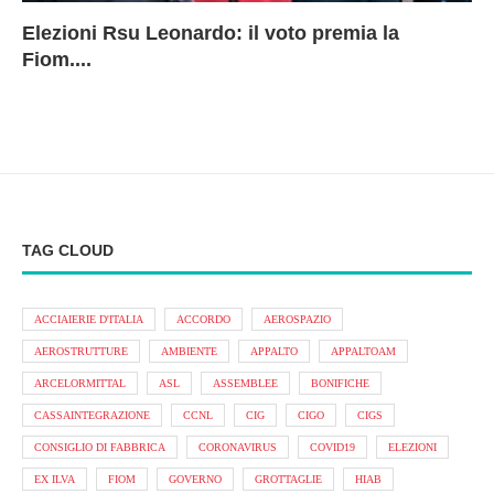
Elezioni Rsu Leonardo: il voto premia la
Ri
Le
In
L
Fiom....
Ae
ca
Le
A
TAG CLOUD
ACCIAIERIE D'ITALIA
ACCORDO
AEROSPAZIO
AEROSTRUTTURE
AMBIENTE
APPALTO
APPALTOAM
ARCELORMITTAL
ASL
ASSEMBLEE
BONIFICHE
CASSAINTEGRAZIONE
CCNL
CIG
CIGO
CIGS
CONSIGLIO DI FABBRICA
CORONAVIRUS
COVID19
ELEZIONI
EX ILVA
FIOM
GOVERNO
GROTTAGLIE
HIAB