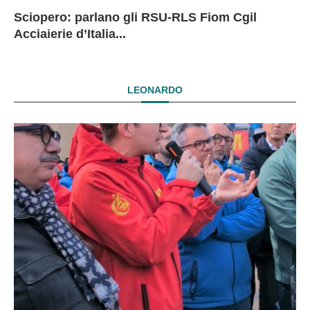
Sciopero: parlano gli RSU-RLS Fiom Cgil
Sc
Ex
Ex
EX
Acciaierie d’Italia...
D
D
I
LEONARDO