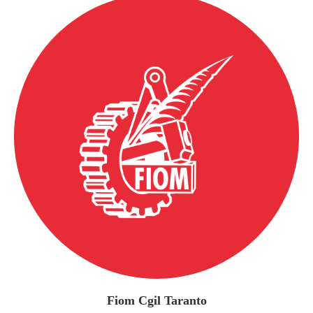
Fiom Cgil Taranto