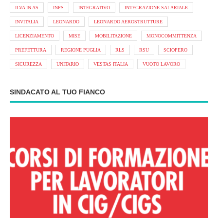
ILVA IN AS
INPS
INTEGRATIVO
INTEGRAZIONE SALARIALE
INVITALIA
LEONARDO
LEONARDO AEROSTRUTTURE
LICENZIAMENTO
MISE
MOBILITAZIONE
MONOCOMMITTENZA
PREFETTURA
REGIONE PUGLIA
RLS
RSU
SCIOPERO
SICUREZZA
UNITARIO
VESTAS ITALIA
VUOTO LAVORO
SINDACATO AL TUO FIANCO