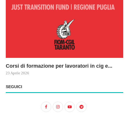
Corsi di formazione per lavoratori in cig e...
73
Le
ne
ma
23 Aprile 2026
22 
17 
SEGUICI