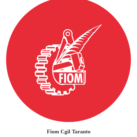
Fiom Cgil Taranto