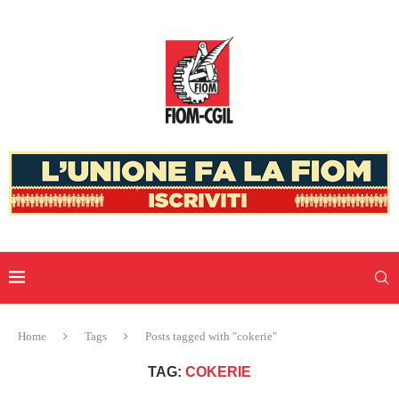
Home
Tags
Posts tagged with "cokerie"
TAG:
COKERIE