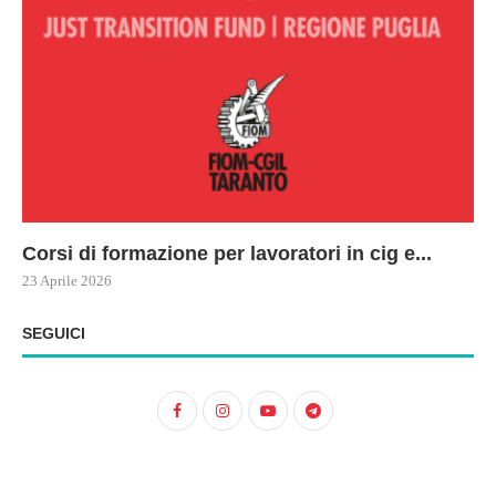
Corsi di formazione per lavoratori in cig e...
73
Le
ne
ma
23 Aprile 2026
22 
17 
SEGUICI