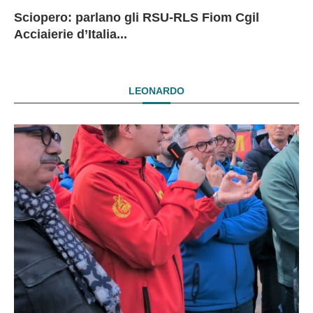
Sciopero: parlano gli RSU-RLS Fiom Cgil
Sc
Ex
Ex
EX
Acciaierie d’Italia...
D
D
I
LEONARDO