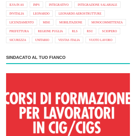
ILVA IN AS
INPS
INTEGRATIVO
INTEGRAZIONE SALARIALE
INVITALIA
LEONARDO
LEONARDO AEROSTRUTTURE
LICENZIAMENTO
MISE
MOBILITAZIONE
MONOCOMMITTENZA
PREFETTURA
REGIONE PUGLIA
RLS
RSU
SCIOPERO
SICUREZZA
UNITARIO
VESTAS ITALIA
VUOTO LAVORO
SINDACATO AL TUO FIANCO