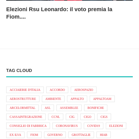
Elezioni Rsu Leonardo: il voto premia la
Ri
Le
In
L
Fiom....
Ae
ca
Le
A
TAG CLOUD
ACCIAIERIE D'ITALIA
ACCORDO
AEROSPAZIO
AEROSTRUTTURE
AMBIENTE
APPALTO
APPALTOAM
ARCELORMITTAL
ASL
ASSEMBLEE
BONIFICHE
CASSAINTEGRAZIONE
CCNL
CIG
CIGO
CIGS
CONSIGLIO DI FABBRICA
CORONAVIRUS
COVID19
ELEZIONI
EX ILVA
FIOM
GOVERNO
GROTTAGLIE
HIAB