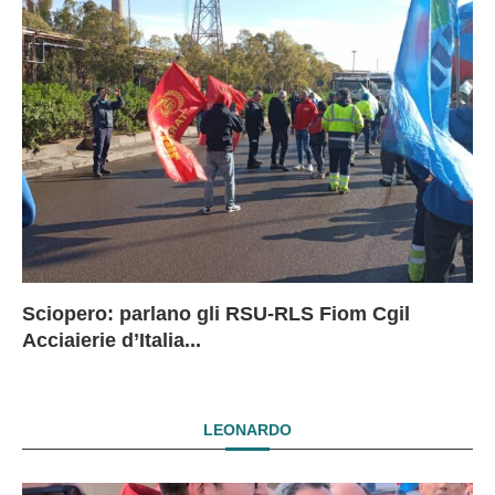
Sciopero: parlano gli RSU-RLS Fiom Cgil
Sc
Ex
Ex
EX
Acciaierie d’Italia...
D
D
I
LEONARDO