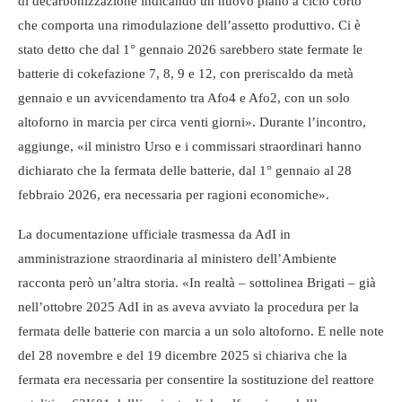
di decarbonizzazione indicando un nuovo piano a ciclo corto
che comporta una rimodulazione dell’assetto produttivo. Ci è
stato detto che dal 1° gennaio 2026 sarebbero state fermate le
batterie di cokefazione 7, 8, 9 e 12, con preriscaldo da metà
gennaio e un avvicendamento tra Afo4 e Afo2, con un solo
altoforno in marcia per circa venti giorni». Durante l’incontro,
aggiunge, «il ministro Urso e i commissari straordinari hanno
dichiarato che la fermata delle batterie, dal 1° gennaio al 28
febbraio 2026, era necessaria per ragioni economiche».
La documentazione ufficiale trasmessa da AdI in
amministrazione straordinaria al ministero dell’Ambiente
racconta però un’altra storia. «In realtà – sottolinea Brigati – già
nell’ottobre 2025 AdI in as aveva avviato la procedura per la
fermata delle batterie con marcia a un solo altoforno. E nelle note
del 28 novembre e del 19 dicembre 2025 si chiariva che la
fermata era necessaria per consentire la sostituzione del reattore