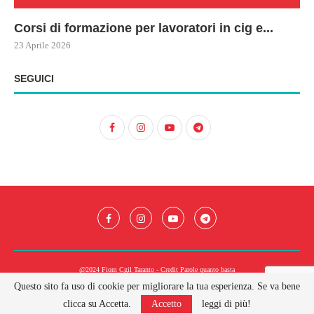
Corsi di formazione per lavoratori in cig e...
73
Le
ne
ma
23 Aprile 2026
22 
17 
SEGUICI
@2024 Fiom Cgil Taranto - Credit
Parole quanto basta
Questo sito fa uso di cookie per migliorare la tua esperienza. Se va bene
BACK TO TOP
clicca su Accetta.
Accetto
leggi di più!