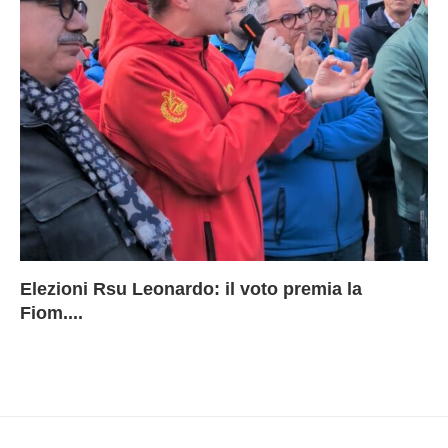
Elezioni Rsu Leonardo: il voto premia la
Ri
Le
In
L
Fiom....
Ae
ca
Le
A