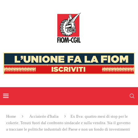
Home
Acciaierie d'Italia
Ex Ilva: quattro mesi di stop per le
cokerie. Tenuti fuori dal confronto sindacale e sulla vendita. Sia il governo
a tracciare le politiche industriali del Paese e non un fondo di investimenti