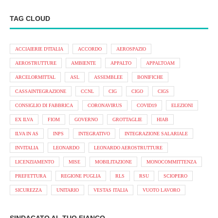
TAG CLOUD
ACCIAIERIE D'ITALIA
ACCORDO
AEROSPAZIO
AEROSTRUTTURE
AMBIENTE
APPALTO
APPALTOAM
ARCELORMITTAL
ASL
ASSEMBLEE
BONIFICHE
CASSAINTEGRAZIONE
CCNL
CIG
CIGO
CIGS
CONSIGLIO DI FABBRICA
CORONAVIRUS
COVID19
ELEZIONI
EX ILVA
FIOM
GOVERNO
GROTTAGLIE
HIAB
ILVA IN AS
INPS
INTEGRATIVO
INTEGRAZIONE SALARIALE
INVITALIA
LEONARDO
LEONARDO AEROSTRUTTURE
LICENZIAMENTO
MISE
MOBILITAZIONE
MONOCOMMITTENZA
PREFETTURA
REGIONE PUGLIA
RLS
RSU
SCIOPERO
SICUREZZA
UNITARIO
VESTAS ITALIA
VUOTO LAVORO