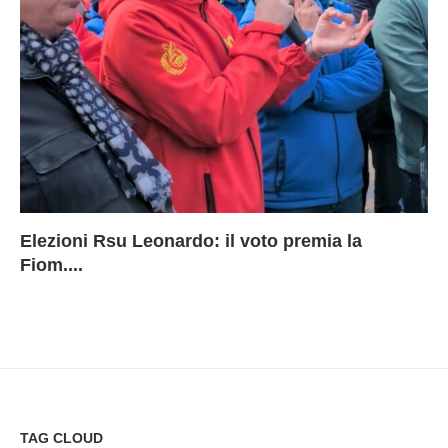
Elezioni Rsu Leonardo: il voto premia la
Ri
Le
In
L
Fiom....
Ae
ca
Le
A
TAG CLOUD