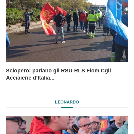
Sciopero: parlano gli RSU-RLS Fiom Cgil
Sc
Ex
Ex
EX
Acciaierie d’Italia...
D
D
I
LEONARDO