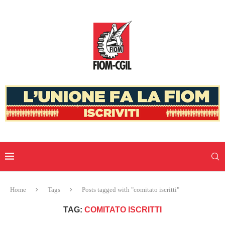
Home
Tags
Posts tagged with "comitato iscritti"
TAG:
COMITATO ISCRITTI