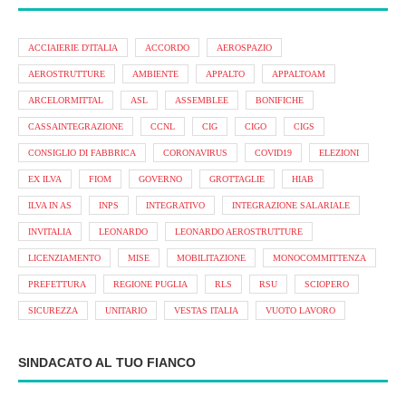
ACCIAIERIE D'ITALIA
ACCORDO
AEROSPAZIO
AEROSTRUTTURE
AMBIENTE
APPALTO
APPALTOAM
ARCELORMITTAL
ASL
ASSEMBLEE
BONIFICHE
CASSAINTEGRAZIONE
CCNL
CIG
CIGO
CIGS
CONSIGLIO DI FABBRICA
CORONAVIRUS
COVID19
ELEZIONI
EX ILVA
FIOM
GOVERNO
GROTTAGLIE
HIAB
ILVA IN AS
INPS
INTEGRATIVO
INTEGRAZIONE SALARIALE
INVITALIA
LEONARDO
LEONARDO AEROSTRUTTURE
LICENZIAMENTO
MISE
MOBILITAZIONE
MONOCOMMITTENZA
PREFETTURA
REGIONE PUGLIA
RLS
RSU
SCIOPERO
SICUREZZA
UNITARIO
VESTAS ITALIA
VUOTO LAVORO
SINDACATO AL TUO FIANCO