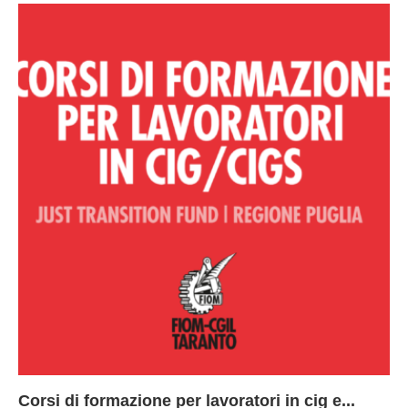
Corsi di formazione per lavoratori in cig e...
73
Le