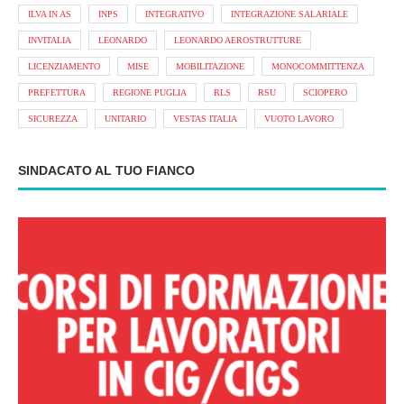
ILVA IN AS
INPS
INTEGRATIVO
INTEGRAZIONE SALARIALE
INVITALIA
LEONARDO
LEONARDO AEROSTRUTTURE
LICENZIAMENTO
MISE
MOBILITAZIONE
MONOCOMMITTENZA
PREFETTURA
REGIONE PUGLIA
RLS
RSU
SCIOPERO
SICUREZZA
UNITARIO
VESTAS ITALIA
VUOTO LAVORO
SINDACATO AL TUO FIANCO