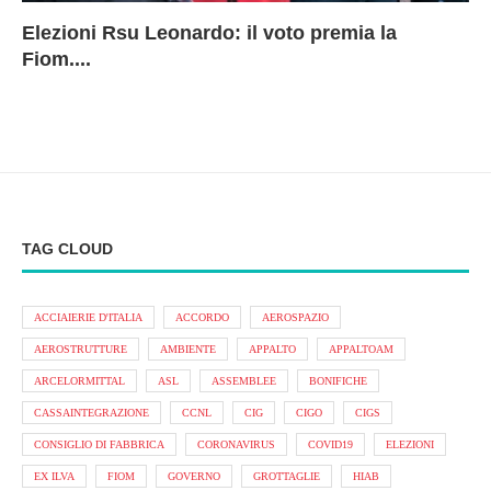
Elezioni Rsu Leonardo: il voto premia la
Ri
Le
In
L
Fiom....
Ae
ca
Le
A
TAG CLOUD
ACCIAIERIE D'ITALIA
ACCORDO
AEROSPAZIO
AEROSTRUTTURE
AMBIENTE
APPALTO
APPALTOAM
ARCELORMITTAL
ASL
ASSEMBLEE
BONIFICHE
CASSAINTEGRAZIONE
CCNL
CIG
CIGO
CIGS
CONSIGLIO DI FABBRICA
CORONAVIRUS
COVID19
ELEZIONI
EX ILVA
FIOM
GOVERNO
GROTTAGLIE
HIAB