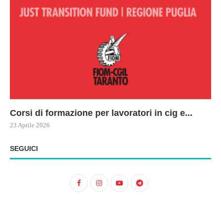
Corsi di formazione per lavoratori in cig e...
73
Le
ne
ma
23 Aprile 2026
22 
17 
SEGUICI