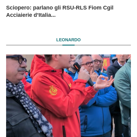
Sciopero: parlano gli RSU-RLS Fiom Cgil
Sc
Ex
Ex
EX
Acciaierie d’Italia...
D
D
I
LEONARDO