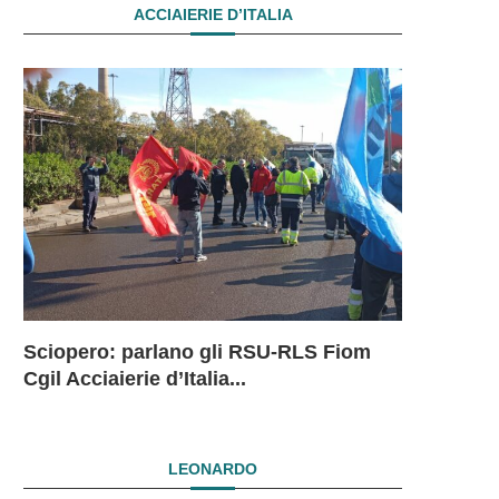
ACCIAIERIE D’ITALIA
Sciopero: parlano gli RSU-RLS Fiom
Sciopero L
Ex Ilva: 
Ex Ilva. R
EX ILVA.
Cgil Acciaierie d’Italia...
in...
mesi. Si...
President
DRAMMAT
SUBITO I
LEONARDO