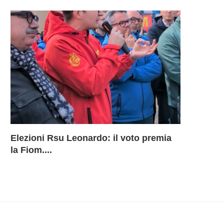
Elezioni Rsu Leonardo: il voto premia
Richiesta 
Leonardo 
Inammissib
LEONARD
la Fiom....
BU Aerostr
davanti ai
Sciopero 
DELLA B