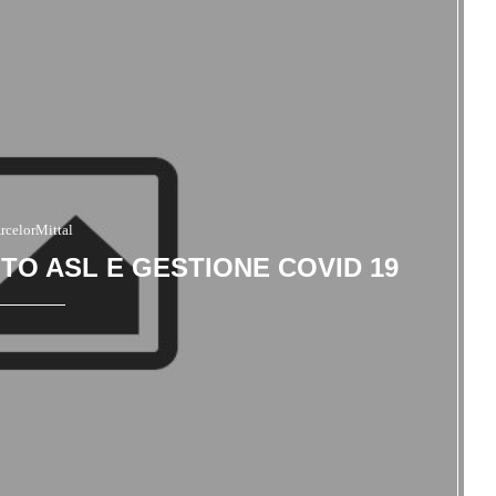
rcelorMittal
TO ASL E GESTIONE COVID 19