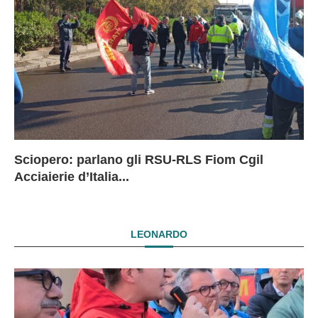
Sciopero: parlano gli RSU-RLS Fiom Cgil
Sc
Ex
Ex
EX
Acciaierie d’Italia...
D
D
I
LEONARDO