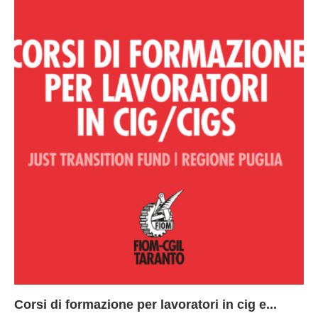
Corsi di formazione per lavoratori in cig e...
73
Le