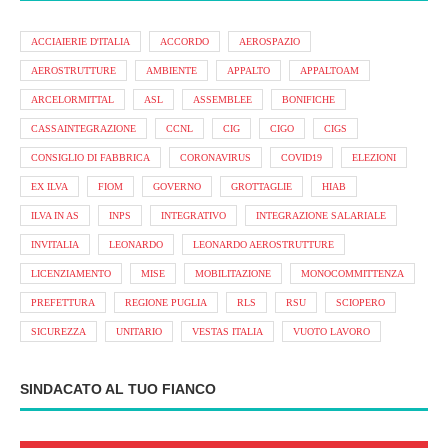
ACCIAIERIE D'ITALIA
ACCORDO
AEROSPAZIO
AEROSTRUTTURE
AMBIENTE
APPALTO
APPALTOAM
ARCELORMITTAL
ASL
ASSEMBLEE
BONIFICHE
CASSAINTEGRAZIONE
CCNL
CIG
CIGO
CIGS
CONSIGLIO DI FABBRICA
CORONAVIRUS
COVID19
ELEZIONI
EX ILVA
FIOM
GOVERNO
GROTTAGLIE
HIAB
ILVA IN AS
INPS
INTEGRATIVO
INTEGRAZIONE SALARIALE
INVITALIA
LEONARDO
LEONARDO AEROSTRUTTURE
LICENZIAMENTO
MISE
MOBILITAZIONE
MONOCOMMITTENZA
PREFETTURA
REGIONE PUGLIA
RLS
RSU
SCIOPERO
SICUREZZA
UNITARIO
VESTAS ITALIA
VUOTO LAVORO
SINDACATO AL TUO FIANCO