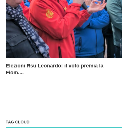
Elezioni Rsu Leonardo: il voto premia la
Ri
Le
In
L
Fiom....
Ae
ca
Le
A
TAG CLOUD