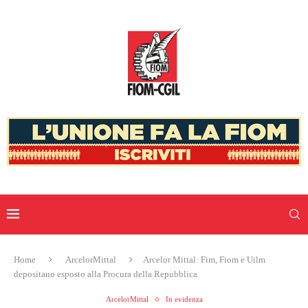
Home
ArcelorMittal
Arcelor Mittal: Fim, Fiom e Uilm
depositano esposto alla Procura della Repubblica
ArcelorMittal
In evidenza