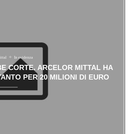
ttal
In evidenza
E CORTE. ARCELOR MITTAL HA
ANTO PER 20 MILIONI DI EURO