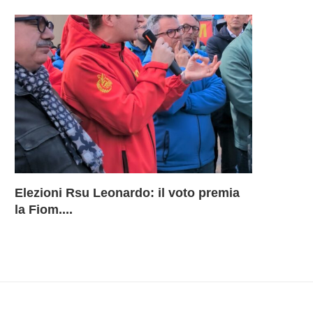
Elezioni Rsu Leonardo: il voto premia
Richiesta 
Leonardo 
Inammissib
LEONARD
la Fiom....
BU Aerostr
davanti ai
Sciopero 
DELLA B