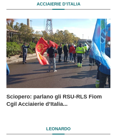
ACCIAIERIE D’ITALIA
Sciopero: parlano gli RSU-RLS Fiom
Sciopero L
Ex Ilva: 
Ex Ilva. R
EX ILVA.
Cgil Acciaierie d’Italia...
in...
mesi. Si...
President
DRAMMAT
SUBITO I
LEONARDO