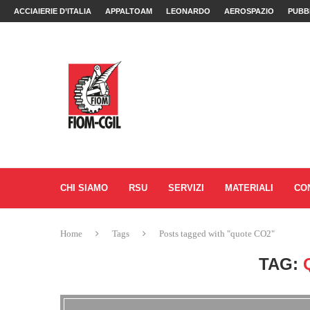
ACCIAIERIE D’ITALIA
APPALTOAM
LEONARDO
AEROSPAZIO
PUBB
CHI SIAMO
RSU
SERVIZI
MATERIALI
CO
Home
Tags
Posts tagged with "quote CO2"
TAG: