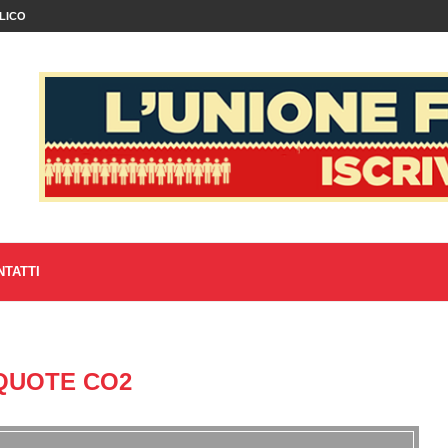
LICO
NTATTI
QUOTE CO2