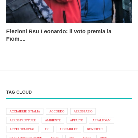
Elezioni Rsu Leonardo: il voto premia la
Ri
Le
In
L
Fiom....
Ae
ca
Le
A
TAG CLOUD
ACCIAIERIE D'ITALIA
ACCORDO
AEROSPAZIO
AEROSTRUTTURE
AMBIENTE
APPALTO
APPALTOAM
ARCELORMITTAL
ASL
ASSEMBLEE
BONIFICHE