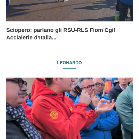
Sciopero: parlano gli RSU-RLS Fiom Cgil
Sc
Ex
Ex
EX
Acciaierie d’Italia...
D
D
I
LEONARDO