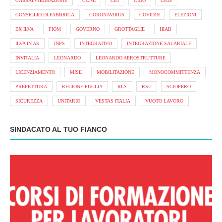
CASSAINTEGRAZIONE
CCNL
CIG
CIGO
CIGS
CONSIGLIO DI FABBRICA
CORONAVIRUS
COVID19
ELEZIONI
EX ILVA
FIOM
GOVERNO
GROTTAGLIE
HIAB
ILVA IN AS
INPS
INTEGRATIVO
INTEGRAZIONE SALARIALE
INVITALIA
LEONARDO
LEONARDO AEROSTRUTTURE
LICENZIAMENTO
MISE
MOBILITAZIONE
MONOCOMMITTENZA
PREFETTURA
REGIONE PUGLIA
RLS
RSU
SCIOPERO
SICUREZZA
UNITARIO
VESTAS ITALIA
VUOTO LAVORO
SINDACATO AL TUO FIANCO