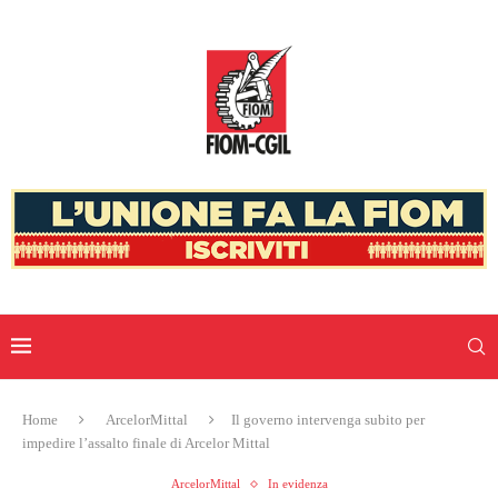
Home
ArcelorMittal
Il governo intervenga subito per
impedire l’assalto finale di Arcelor Mittal
ArcelorMittal
In evidenza