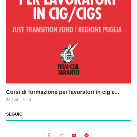
Corsi di formazione per lavoratori in cig e...
73
Le
ne
ma
23 Aprile 2026
22 
17 
SEGUICI