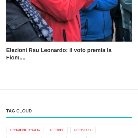
Elezioni Rsu Leonardo: il voto premia la
Ri
Le
In
L
Fiom....
Ae
ca
Le
A
TAG CLOUD
ACCIAIERIE D'ITALIA
ACCORDO
AEROSPAZIO