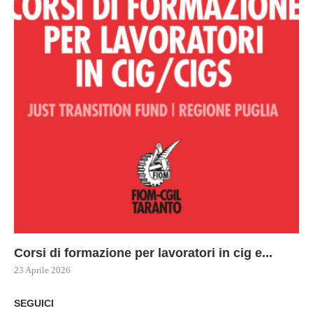
Corsi di formazione per lavoratori in cig e...
73
Le
ne
ma
23 Aprile 2026
22 
17 
SEGUICI