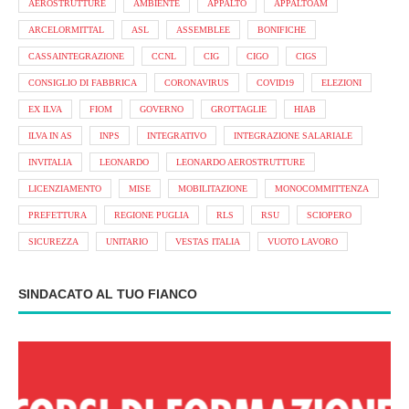
AEROSTRUTTURE
AMBIENTE
APPALTO
APPALTOAM
ARCELORMITTAL
ASL
ASSEMBLEE
BONIFICHE
CASSAINTEGRAZIONE
CCNL
CIG
CIGO
CIGS
CONSIGLIO DI FABBRICA
CORONAVIRUS
COVID19
ELEZIONI
EX ILVA
FIOM
GOVERNO
GROTTAGLIE
HIAB
ILVA IN AS
INPS
INTEGRATIVO
INTEGRAZIONE SALARIALE
INVITALIA
LEONARDO
LEONARDO AEROSTRUTTURE
LICENZIAMENTO
MISE
MOBILITAZIONE
MONOCOMMITTENZA
PREFETTURA
REGIONE PUGLIA
RLS
RSU
SCIOPERO
SICUREZZA
UNITARIO
VESTAS ITALIA
VUOTO LAVORO
SINDACATO AL TUO FIANCO