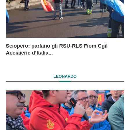
Sciopero: parlano gli RSU-RLS Fiom Cgil
Sc
Ex
Ex
EX
Acciaierie d’Italia...
D
D
I
LEONARDO