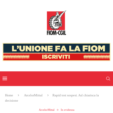
Home
ArcelorMittal
Rapid test sospesi. Asl chiarisca la
decisione
ArcelorMittal
In evidenza