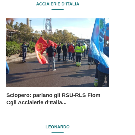
ACCIAIERIE D’ITALIA
Sciopero: parlano gli RSU-RLS Fiom
Sciopero L
Ex Ilva: 
Ex Ilva. R
EX ILVA.
Cgil Acciaierie d’Italia...
in...
mesi. Si...
President
DRAMMAT
SUBITO I
LEONARDO