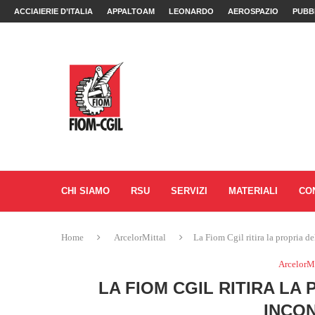
ACCIAIERIE D’ITALIA
APPALTOAM
LEONARDO
AEROSPAZIO
PUBB
CHI SIAMO
RSU
SERVIZI
MATERIALI
CO
Home
ArcelorMittal
La Fiom Cgil ritira la propria d
ArcelorMi
LA FIOM CGIL RITIRA LA
INCON