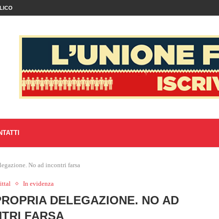
LICO
NTATTI
elegazione. No ad incontri farsa
ttal
In evidenza
 PROPRIA DELEGAZIONE. NO AD
TRI FARSA