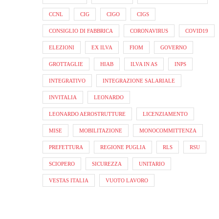
CCNL
CIG
CIGO
CIGS
CONSIGLIO DI FABBRICA
CORONAVIRUS
COVID19
ELEZIONI
EX ILVA
FIOM
GOVERNO
GROTTAGLIE
HIAB
ILVA IN AS
INPS
INTEGRATIVO
INTEGRAZIONE SALARIALE
INVITALIA
LEONARDO
LEONARDO AEROSTRUTTURE
LICENZIAMENTO
MISE
MOBILITAZIONE
MONOCOMMITTENZA
PREFETTURA
REGIONE PUGLIA
RLS
RSU
SCIOPERO
SICUREZZA
UNITARIO
VESTAS ITALIA
VUOTO LAVORO