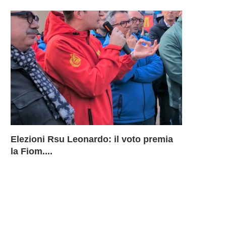
Elezioni Rsu Leonardo: il voto premia
Richiesta 
Leonardo 
Inammissib
LEONARD
la Fiom....
BU Aerostr
davanti ai
Sciopero 
DELLA B