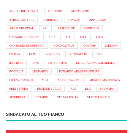
ACCIAIERIE D'ITALIA
ACCORDO
AEROSPAZIO
AEROSTRUTTURE
AMBIENTE
APPALTO
APPALTOAM
ARCELORMITTAL
ASL
ASSEMBLEE
BONIFICHE
CASSAINTEGRAZIONE
CCNL
CIG
CIGO
CIGS
CONSIGLIO DI FABBRICA
CORONAVIRUS
COVID19
ELEZIONI
EX ILVA
FIOM
GOVERNO
GROTTAGLIE
HIAB
ILVA IN AS
INPS
INTEGRATIVO
INTEGRAZIONE SALARIALE
INVITALIA
LEONARDO
LEONARDO AEROSTRUTTURE
LICENZIAMENTO
MISE
MOBILITAZIONE
MONOCOMMITTENZA
PREFETTURA
REGIONE PUGLIA
RLS
RSU
SCIOPERO
SICUREZZA
UNITARIO
VESTAS ITALIA
VUOTO LAVORO
SINDACATO AL TUO FIANCO