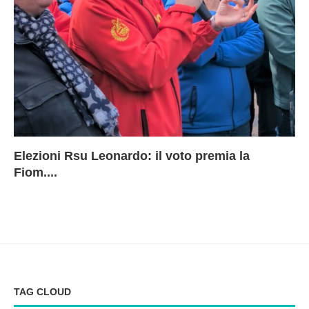
Elezioni Rsu Leonardo: il voto premia la
Ri
Le
In
L
Fiom....
Ae
ca
Le
A
TAG CLOUD