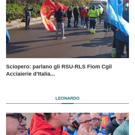
Sciopero: parlano gli RSU-RLS Fiom Cgil
Sc
Ex
Ex
EX
Acciaierie d’Italia...
D
D
I
LEONARDO