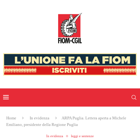
Home
In evidenza
ARPA Puglia. Lettera aperta a Michele
Emiliano, presidente della Regione Puglia
In evidenza
leggi e sentenze