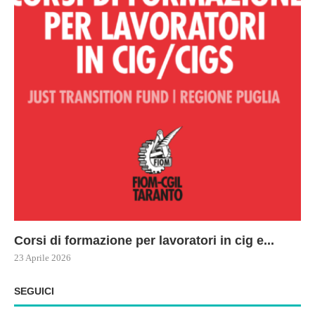
Corsi di formazione per lavoratori in cig e...
73
Le
ne
ma
23 Aprile 2026
22 
17 
SEGUICI