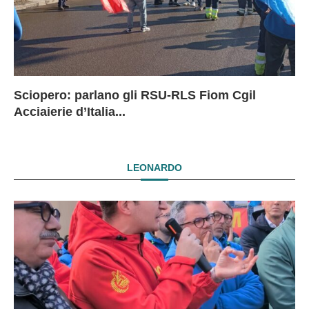
Sciopero: parlano gli RSU-RLS Fiom Cgil
Sc
Ex
Ex
EX
Acciaierie d’Italia...
D
D
I
LEONARDO