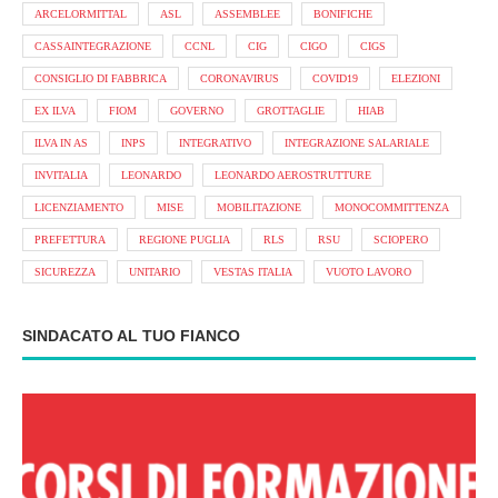
ARCELORMITTAL
ASL
ASSEMBLEE
BONIFICHE
CASSAINTEGRAZIONE
CCNL
CIG
CIGO
CIGS
CONSIGLIO DI FABBRICA
CORONAVIRUS
COVID19
ELEZIONI
EX ILVA
FIOM
GOVERNO
GROTTAGLIE
HIAB
ILVA IN AS
INPS
INTEGRATIVO
INTEGRAZIONE SALARIALE
INVITALIA
LEONARDO
LEONARDO AEROSTRUTTURE
LICENZIAMENTO
MISE
MOBILITAZIONE
MONOCOMMITTENZA
PREFETTURA
REGIONE PUGLIA
RLS
RSU
SCIOPERO
SICUREZZA
UNITARIO
VESTAS ITALIA
VUOTO LAVORO
SINDACATO AL TUO FIANCO