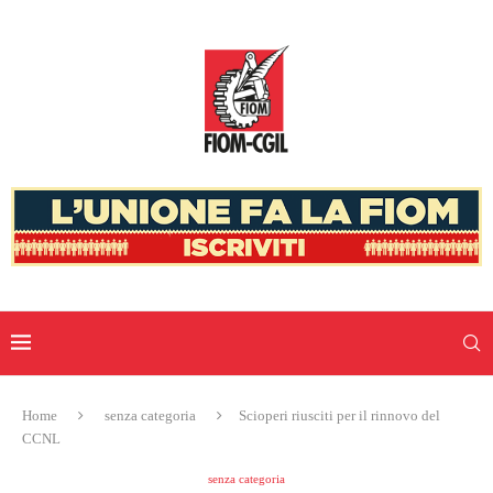
Home
senza categoria
Scioperi riusciti per il rinnovo del
CCNL
senza categoria