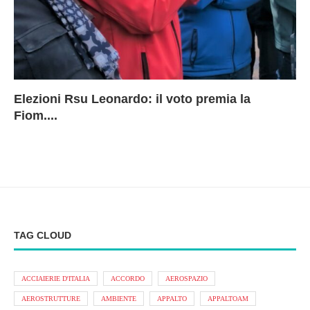
Elezioni Rsu Leonardo: il voto premia la
Ri
Le
In
L
Fiom....
Ae
ca
Le
A
TAG CLOUD
ACCIAIERIE D'ITALIA
ACCORDO
AEROSPAZIO
AEROSTRUTTURE
AMBIENTE
APPALTO
APPALTOAM