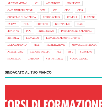
ARCELORMITTAL
ASL
ASSEMBLEE
BONIFICHE
CASSAINTEGRAZIONE
CCNL
CIG
CIGO
CIGS
CONSIGLIO DI FABBRICA
CORONAVIRUS
COVID19
ELEZIONI
EX ILVA
FIOM
GOVERNO
GROTTAGLIE
HIAB
ILVA IN AS
INPS
INTEGRATIVO
INTEGRAZIONE SALARIALE
INVITALIA
LEONARDO
LEONARDO AEROSTRUTTURE
LICENZIAMENTO
MISE
MOBILITAZIONE
MONOCOMMITTENZA
PREFETTURA
REGIONE PUGLIA
RLS
RSU
SCIOPERO
SICUREZZA
UNITARIO
VESTAS ITALIA
VUOTO LAVORO
SINDACATO AL TUO FIANCO