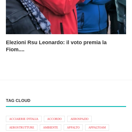
Elezioni Rsu Leonardo: il voto premia la
Ri
Le
In
L
Fiom....
Ae
ca
Le
A
TAG CLOUD
ACCIAIERIE D'ITALIA
ACCORDO
AEROSPAZIO
AEROSTRUTTURE
AMBIENTE
APPALTO
APPALTOAM