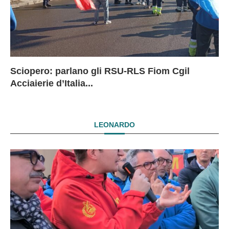
Sciopero: parlano gli RSU-RLS Fiom Cgil
Sc
Ex
Ex
EX
Acciaierie d’Italia...
D
D
I
LEONARDO