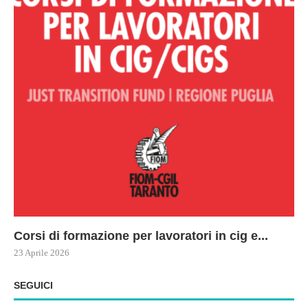
Corsi di formazione per lavoratori in cig e...
73
Le
ne
ma
23 Aprile 2026
22 
17 
SEGUICI