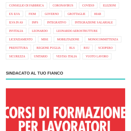
CONSIGLIO DI FABBRICA
CORONAVIRUS
COVID19
ELEZIONI
EX ILVA
FIOM
GOVERNO
GROTTAGLIE
HIAB
ILVA IN AS
INPS
INTEGRATIVO
INTEGRAZIONE SALARIALE
INVITALIA
LEONARDO
LEONARDO AEROSTRUTTURE
LICENZIAMENTO
MISE
MOBILITAZIONE
MONOCOMMITTENZA
PREFETTURA
REGIONE PUGLIA
RLS
RSU
SCIOPERO
SICUREZZA
UNITARIO
VESTAS ITALIA
VUOTO LAVORO
SINDACATO AL TUO FIANCO