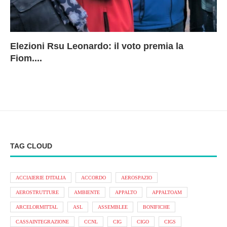
Elezioni Rsu Leonardo: il voto premia la
Ri
Le
In
L
Fiom....
Ae
ca
Le
A
TAG CLOUD
ACCIAIERIE D'ITALIA
ACCORDO
AEROSPAZIO
AEROSTRUTTURE
AMBIENTE
APPALTO
APPALTOAM
ARCELORMITTAL
ASL
ASSEMBLEE
BONIFICHE
CASSAINTEGRAZIONE
CCNL
CIG
CIGO
CIGS