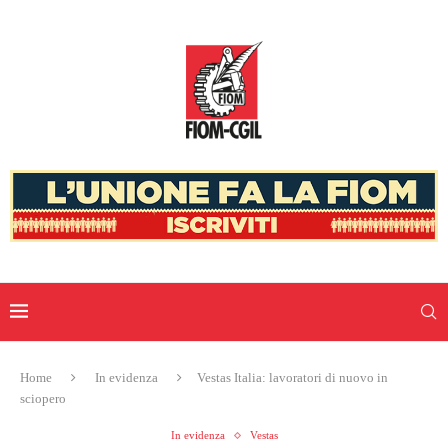
Home
In evidenza
Vestas Italia: lavoratori di nuovo in
sciopero
In evidenza
Vestas