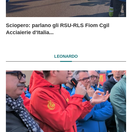
Sciopero: parlano gli RSU-RLS Fiom Cgil
Sc
Ex
Ex
EX
Acciaierie d’Italia...
D
D
I
LEONARDO