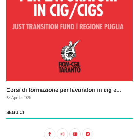
Corsi di formazione per lavoratori in cig e...
73
Le
ne
ma
23 Aprile 2026
22 
17 
SEGUICI