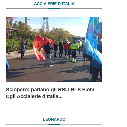
ACCIAIERIE D’ITALIA
Sciopero: parlano gli RSU-RLS Fiom
Sciopero L
Ex Ilva: 
Ex Ilva. R
EX ILVA.
Cgil Acciaierie d’Italia...
in...
mesi. Si...
President
DRAMMAT
SUBITO I
LEONARDO