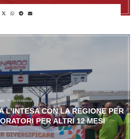
zio
In evidenza
 L’INTESA CON LA REGIONE PER
ORATORI PER ALTRI 12 MESI