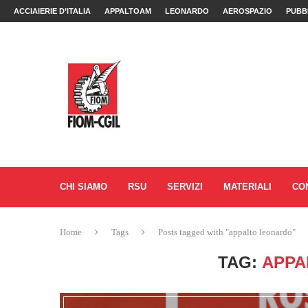
ACCIAIERIE D’ITALIA
APPALTOAM
LEONARDO
AEROSPAZIO
PUBB
CHI SIAMO
RSU
SERVIZI
MATERIALI
CO
Home
Tags
Posts tagged with "appalto leonardo"
TAG:
APPA