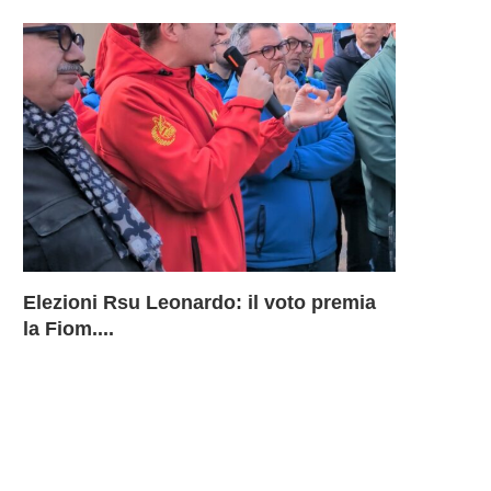
Elezioni Rsu Leonardo: il voto premia
Richiesta 
Leonardo 
Inammissib
LEONARD
la Fiom....
BU Aerostr
davanti ai
Sciopero 
DELLA B