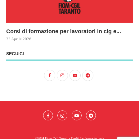
Corsi di formazione per lavoratori in cig e...
73
Le
ne
ma
23 Aprile 2026
22 
17 
SEGUICI
@2024 Fiom Cgil Taranto - Credit
Parole quanto basta