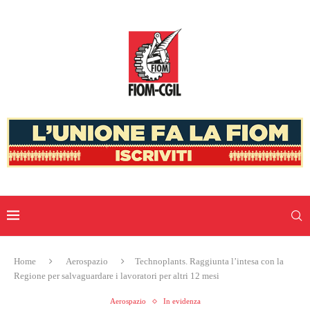
Home
Aerospazio
Technoplants. Raggiunta l’intesa con la
Regione per salvaguardare i lavoratori per altri 12 mesi
Aerospazio
In evidenza