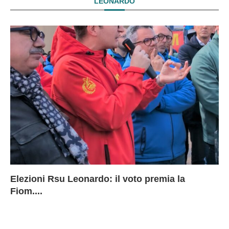
LEONARDO
Elezioni Rsu Leonardo: il voto premia la
Ri
Le
In
L
Fiom....
Ae
ca
Le
A