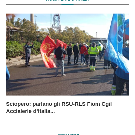
Sciopero: parlano gli RSU-RLS Fiom Cgil
Sc
Ex
Ex
EX
Acciaierie d’Italia...
D
D
I