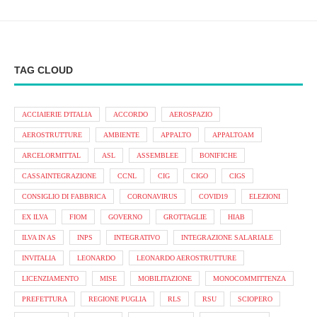
TAG CLOUD
ACCIAIERIE D'ITALIA
ACCORDO
AEROSPAZIO
AEROSTRUTTURE
AMBIENTE
APPALTO
APPALTOAM
ARCELORMITTAL
ASL
ASSEMBLEE
BONIFICHE
CASSAINTEGRAZIONE
CCNL
CIG
CIGO
CIGS
CONSIGLIO DI FABBRICA
CORONAVIRUS
COVID19
ELEZIONI
EX ILVA
FIOM
GOVERNO
GROTTAGLIE
HIAB
ILVA IN AS
INPS
INTEGRATIVO
INTEGRAZIONE SALARIALE
INVITALIA
LEONARDO
LEONARDO AEROSTRUTTURE
LICENZIAMENTO
MISE
MOBILITAZIONE
MONOCOMMITTENZA
PREFETTURA
REGIONE PUGLIA
RLS
RSU
SCIOPERO