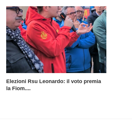
Elezioni Rsu Leonardo: il voto premia
Richiesta 
Leonardo 
Inammissib
LEONARD
la Fiom....
BU Aerostr
davanti ai
Sciopero 
DELLA B