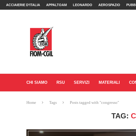
ACCIAIERIE D’ITALIA
APPALTOAM
LEONARDO
AEROSPAZIO
PUBB
CHI SIAMO
RSU
SERVIZI
MATERIALI
CO
Home
Tags
Posts tagged with "congresso"
TAG: