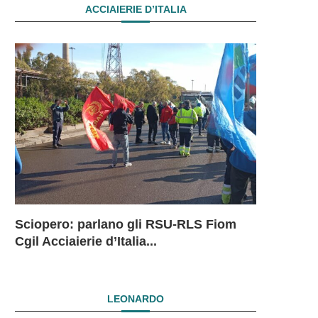
ACCIAIERIE D’ITALIA
Sciopero: parlano gli RSU-RLS Fiom
Sciopero L
Ex Ilva: 
Ex Ilva. R
EX ILVA.
Cgil Acciaierie d’Italia...
in...
mesi. Si...
President
DRAMMAT
SUBITO I
LEONARDO