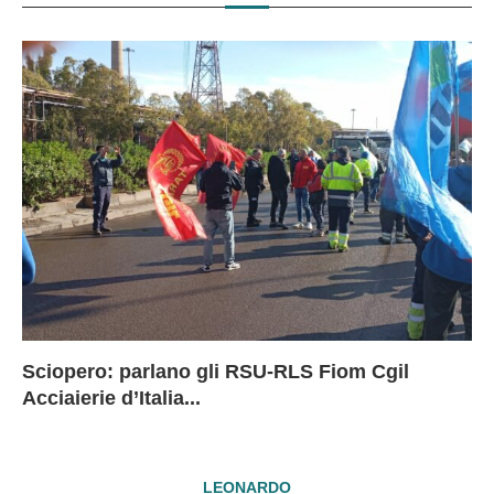
Sciopero: parlano gli RSU-RLS Fiom Cgil
Sc
Ex
Ex
EX
Acciaierie d’Italia...
D
D
I
LEONARDO