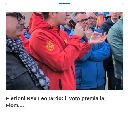
Elezioni Rsu Leonardo: il voto premia la
Ri
Le
In
L
Fiom....
Ae
ca
Le
A