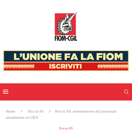
Home
Ilva in AS
Ilva in AS: reinserimento del personale
attualmente in CIGS
Ilva in AS