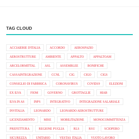
TAG CLOUD
ACCIAIERIE D'ITALIA
ACCORDO
AEROSPAZIO
AEROSTRUTTURE
AMBIENTE
APPALTO
APPALTOAM
ARCELORMITTAL
ASL
ASSEMBLEE
BONIFICHE
CASSAINTEGRAZIONE
CCNL
CIG
CIGO
CIGS
CONSIGLIO DI FABBRICA
CORONAVIRUS
COVID19
ELEZIONI
EX ILVA
FIOM
GOVERNO
GROTTAGLIE
HIAB
ILVA IN AS
INPS
INTEGRATIVO
INTEGRAZIONE SALARIALE
INVITALIA
LEONARDO
LEONARDO AEROSTRUTTURE
LICENZIAMENTO
MISE
MOBILITAZIONE
MONOCOMMITTENZA
PREFETTURA
REGIONE PUGLIA
RLS
RSU
SCIOPERO
SICUREZZA
UNITARIO
VESTAS ITALIA
VUOTO LAVORO