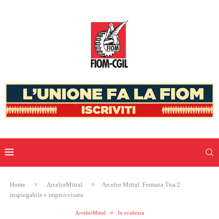
Home
ArcelorMittal
Arcelor Mittal. Fermata Tna/2
inspiegabile e improvvisata
ArcelorMittal
In evidenza