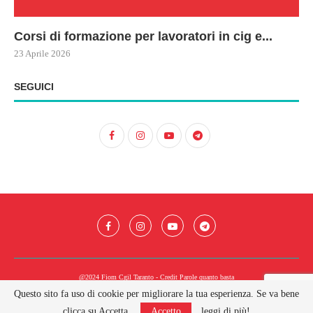
Corsi di formazione per lavoratori in cig e...
73
Le
ne
ma
23 Aprile 2026
22 
17 
SEGUICI
@2024 Fiom Cgil Taranto - Credit
Parole quanto basta
Questo sito fa uso di cookie per migliorare la tua esperienza. Se va bene
BACK TO TOP
clicca su Accetta.
Accetto
leggi di più!