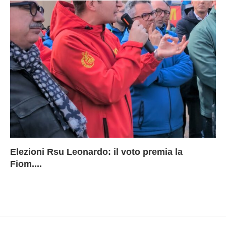
Elezioni Rsu Leonardo: il voto premia la
Ri
Le
In
L
Fiom....
Ae
ca
Le
A