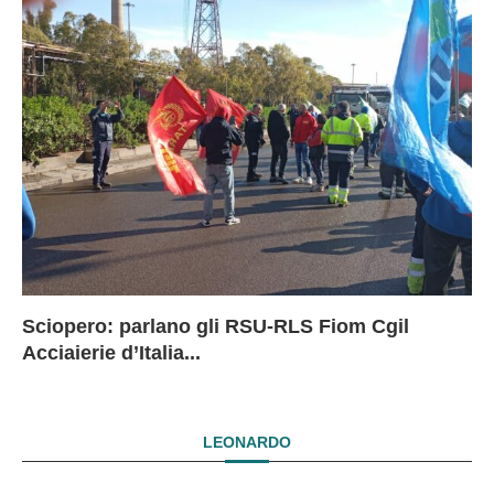
Sciopero: parlano gli RSU-RLS Fiom Cgil
Sc
Ex
Ex
EX
Acciaierie d’Italia...
D
D
I
LEONARDO