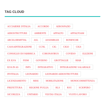
TAG CLOUD
ACCIAIERIE D'ITALIA
ACCORDO
AEROSPAZIO
AEROSTRUTTURE
AMBIENTE
APPALTO
APPALTOAM
ARCELORMITTAL
ASL
ASSEMBLEE
BONIFICHE
CASSAINTEGRAZIONE
CCNL
CIG
CIGO
CIGS
CONSIGLIO DI FABBRICA
CORONAVIRUS
COVID19
ELEZIONI
EX ILVA
FIOM
GOVERNO
GROTTAGLIE
HIAB
ILVA IN AS
INPS
INTEGRATIVO
INTEGRAZIONE SALARIALE
INVITALIA
LEONARDO
LEONARDO AEROSTRUTTURE
LICENZIAMENTO
MISE
MOBILITAZIONE
MONOCOMMITTENZA
PREFETTURA
REGIONE PUGLIA
RLS
RSU
SCIOPERO
SICUREZZA
UNITARIO
VESTAS ITALIA
VUOTO LAVORO